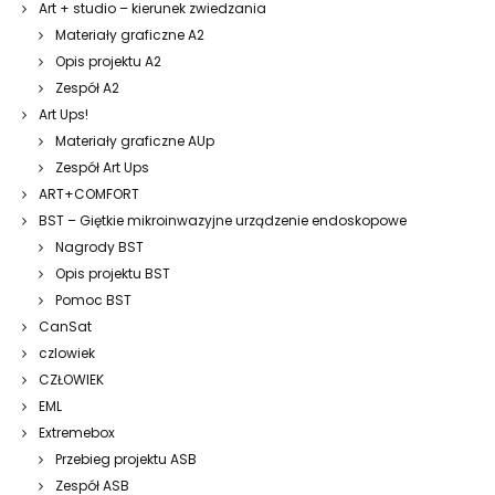
Art + studio – kierunek zwiedzania
Materiały graficzne A2
Opis projektu A2
Zespół A2
Art Ups!
Materiały graficzne AUp
Zespół Art Ups
ART+COMFORT
BST – Giętkie mikroinwazyjne urządzenie endoskopowe
Nagrody BST
Opis projektu BST
Pomoc BST
CanSat
czlowiek
CZŁOWIEK
EML
Extremebox
Przebieg projektu ASB
Zespół ASB