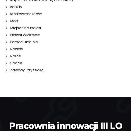
korki.tv
Krótkowzroczność
Med
Miejsce na Projekt
Pierwsi Widzowie
Pomoc Ukrainie
Rakiety
Różne
Space
Zawody Przyszłości
Pracownia innowacji III LO