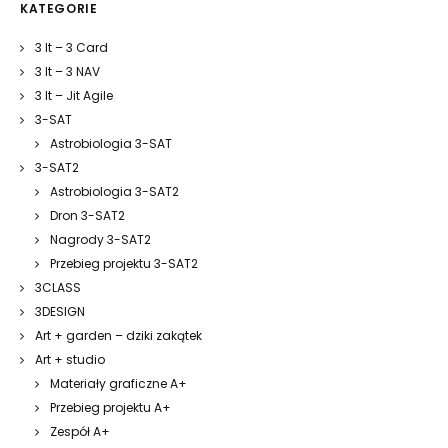
KATEGORIE
3 It – 3 Card
3 It – 3 NAV
3 It – Jit Agile
3-SAT
Astrobiologia 3-SAT
3-SAT2
Astrobiologia 3-SAT2
Dron 3-SAT2
Nagrody 3-SAT2
Przebieg projektu 3-SAT2
3CLASS
3DESIGN
Art + garden – dziki zakątek
Art + studio
Materiały graficzne A+
Przebieg projektu A+
Zespół A+