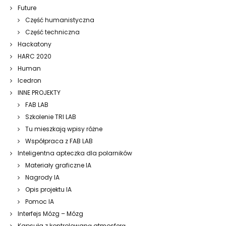
Future
Część humanistyczna
Część techniczna
Hackatony
HARC 2020
Human
Icedron
INNE PROJEKTY
FAB LAB
Szkolenie TRI LAB
Tu mieszkają wpisy różne
Współpraca z FAB LAB
Inteligentna apteczka dla polarników
Materiały graficzne IA
Nagrody IA
Opis projektu IA
Pomoc IA
Interfejs Mózg – Mózg
Kapsuła z kontrolowaną atmosferą