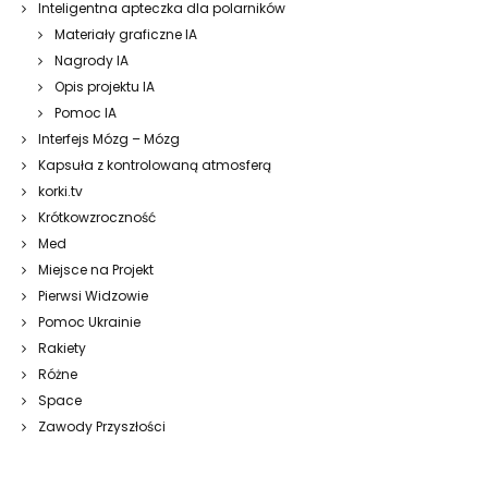
Inteligentna apteczka dla polarników
Materiały graficzne IA
Nagrody IA
Opis projektu IA
Pomoc IA
Interfejs Mózg – Mózg
Kapsuła z kontrolowaną atmosferą
korki.tv
Krótkowzroczność
Med
Miejsce na Projekt
Pierwsi Widzowie
Pomoc Ukrainie
Rakiety
Różne
Space
Zawody Przyszłości