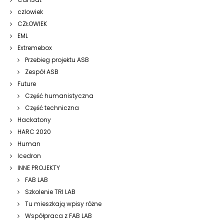
czlowiek
CZŁOWIEK
EML
Extremebox
Przebieg projektu ASB
Zespół ASB
Future
Część humanistyczna
Część techniczna
Hackatony
HARC 2020
Human
Icedron
INNE PROJEKTY
FAB LAB
Szkolenie TRI LAB
Tu mieszkają wpisy różne
Współpraca z FAB LAB