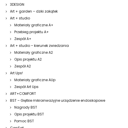
3DESIGN
Art + garden – dziki zakątek
Art + studio
Materiały graficzne A+
Przebieg projektu A+
Zespół A+
Art + studio – kierunek zwiedzania
Materiały graficzne A2
Opis projektu A2
Zespół A2
Art Ups!
Materiały graficzne AUp
Zespół Art Ups
ART+COMFORT
BST – Giętkie mikroinwazyjne urządzenie endoskopowe
Nagrody BST
Opis projektu BST
Pomoc BST
CanSat