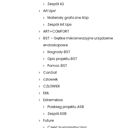
Zespół A2
Art Ups!
Materiały graficzne AUp
Zespół Art Ups
ART+COMFORT
BST – Giętkie mikroinwazyjne urządzenie
endoskopowe
Nagrody BST
Opis projektu BST
Pomoc BST
CanSat
czlowiek
CZŁOWIEK
EML
Extremebox
Przebieg projektu ASB
Zespół ASB
Future
Część humanistyczna