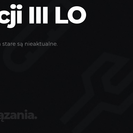
i III LO
stare są nieaktualne.
ązania.