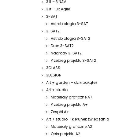
3 It – 3 NAV
3 It – Jit Agile
3-SAT
Astrobiologia 3-SAT
3-SAT2
Astrobiologia 3-SAT2
Dron 3-SAT2
Nagrody 3-SAT2
Przebieg projektu 3-SAT2
3CLASS
3DESIGN
Art + garden – dziki zakątek
Art + studio
Materiały graficzne A+
Przebieg projektu A+
Zespół A+
Art + studio – kierunek zwiedzania
Materiały graficzne A2
Opis projektu A2