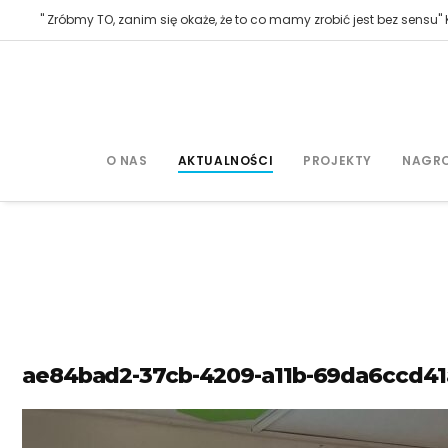
" Zróbmy TO, zanim się okaże, że to co mamy zrobić jest bez sensu" K
O NAS
AKTUALNOŚCI
PROJEKTY
NAGR
ae84bad2-37cb-4209-a11b-69da6ccd41