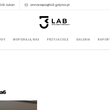
ról Julian
annarzepa@lo3.gdynia.pl
ODY
WSPIERAJĄ NAS
PRZYJACIELE
GALERIA
RAPOR
a6