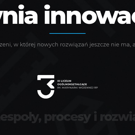
ia innowacj
eni, w której nowych rozwiązań jeszcze nie ma, a 
zespoły, procesy i rozwi