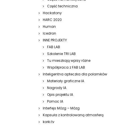
Część techniczna
Hackatony
HARC 2020
Human
Icedron
INNE PROJEKTY
FAB LAB
Szkolenie TRI LAB
Tu mieszkają wpisy różne
Współpraca z FAB LAB
Inteligentna apteczka dla polarników
Materiały graficzne IA
Nagrody IA
Opis projektu IA
Pomoc IA
Interfejs Mózg – Mózg
Kapsuła z kontrolowaną atmosferą
korki.tv