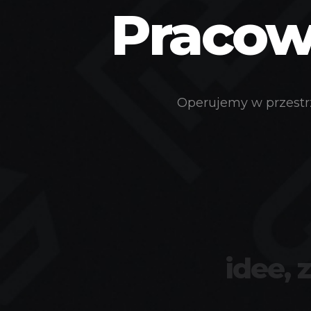
Pracown
Operujemy w przestrz
idee, 