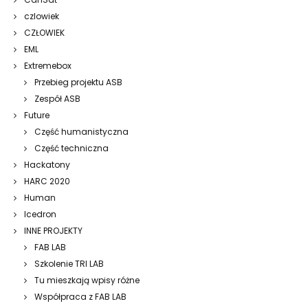
czlowiek
CZŁOWIEK
EML
Extremebox
Przebieg projektu ASB
Zespół ASB
Future
Część humanistyczna
Część techniczna
Hackatony
HARC 2020
Human
Icedron
INNE PROJEKTY
FAB LAB
Szkolenie TRI LAB
Tu mieszkają wpisy różne
Współpraca z FAB LAB