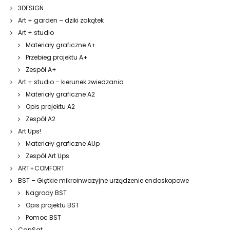
3DESIGN
Art + garden – dziki zakątek
Art + studio
Materiały graficzne A+
Przebieg projektu A+
Zespół A+
Art + studio – kierunek zwiedzania
Materiały graficzne A2
Opis projektu A2
Zespół A2
Art Ups!
Materiały graficzne AUp
Zespół Art Ups
ART+COMFORT
BST – Giętkie mikroinwazyjne urządzenie endoskopowe
Nagrody BST
Opis projektu BST
Pomoc BST
CanSat