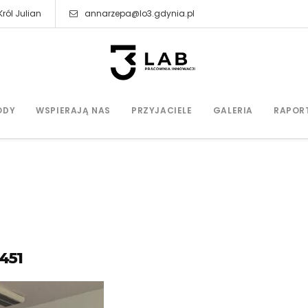
ról Julian
annarzepa@lo3.gdynia.pl
ODY
WSPIERAJĄ NAS
PRZYJACIELE
GALERIA
RAPOR
451