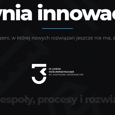
ia innowacj
eni, w której nowych rozwiązań jeszcze nie ma, a 
zespoły, procesy i rozwi