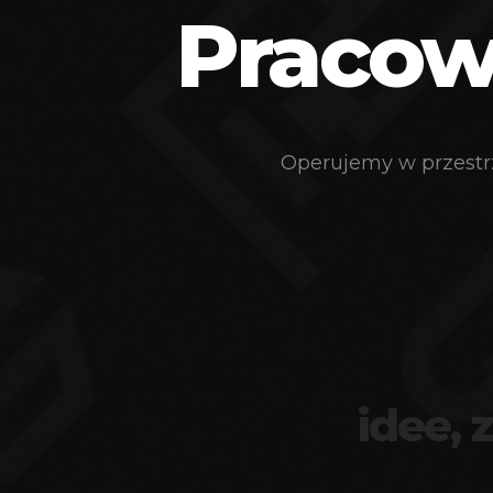
Pracown
Operujemy w przestrz
idee, 