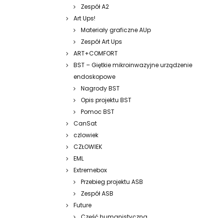
Zespół A2
Art Ups!
Materiały graficzne AUp
Zespół Art Ups
ART+COMFORT
BST – Giętkie mikroinwazyjne urządzenie
endoskopowe
Nagrody BST
Opis projektu BST
Pomoc BST
CanSat
czlowiek
CZŁOWIEK
EML
Extremebox
Przebieg projektu ASB
Zespół ASB
Future
Część humanistyczna