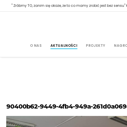
" Zróbmy TO, zanim się okaże, że to co mamy zrobić jest bez sensu" K
O NAS
AKTUALNOŚCI
PROJEKTY
NAGR
90400b62-9449-4fb4-949a-261d0a069