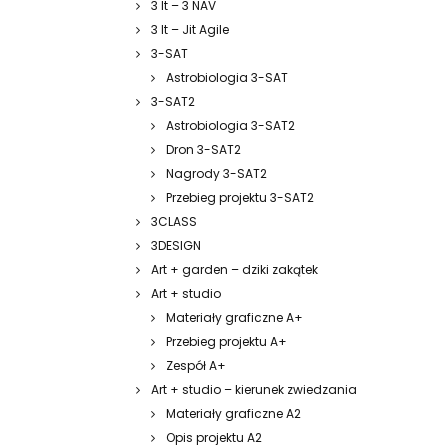
3 It – 3 NAV
3 It – Jit Agile
3-SAT
Astrobiologia 3-SAT
3-SAT2
Astrobiologia 3-SAT2
Dron 3-SAT2
Nagrody 3-SAT2
Przebieg projektu 3-SAT2
3CLASS
3DESIGN
Art + garden – dziki zakątek
Art + studio
Materiały graficzne A+
Przebieg projektu A+
Zespół A+
Art + studio – kierunek zwiedzania
Materiały graficzne A2
Opis projektu A2