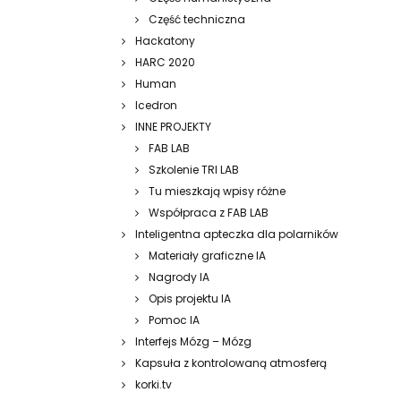
Część techniczna
Hackatony
HARC 2020
Human
Icedron
INNE PROJEKTY
FAB LAB
Szkolenie TRI LAB
Tu mieszkają wpisy różne
Współpraca z FAB LAB
Inteligentna apteczka dla polarników
Materiały graficzne IA
Nagrody IA
Opis projektu IA
Pomoc IA
Interfejs Mózg – Mózg
Kapsuła z kontrolowaną atmosferą
korki.tv