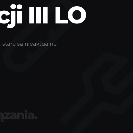
i III LO
stare są nieaktualne.
ązania.