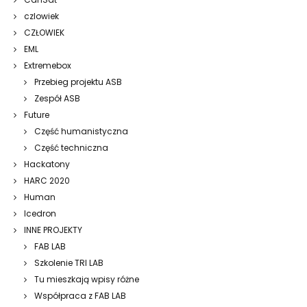
czlowiek
CZŁOWIEK
EML
Extremebox
Przebieg projektu ASB
Zespół ASB
Future
Część humanistyczna
Część techniczna
Hackatony
HARC 2020
Human
Icedron
INNE PROJEKTY
FAB LAB
Szkolenie TRI LAB
Tu mieszkają wpisy różne
Współpraca z FAB LAB