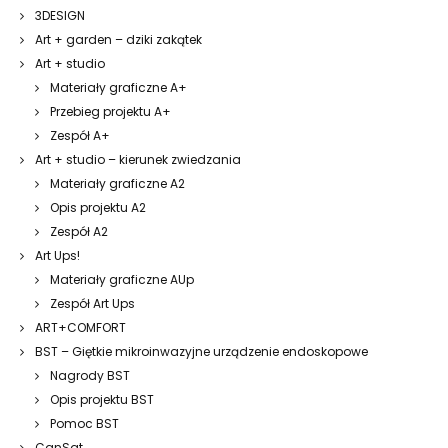
3DESIGN
Art + garden – dziki zakątek
Art + studio
Materiały graficzne A+
Przebieg projektu A+
Zespół A+
Art + studio – kierunek zwiedzania
Materiały graficzne A2
Opis projektu A2
Zespół A2
Art Ups!
Materiały graficzne AUp
Zespół Art Ups
ART+COMFORT
BST – Giętkie mikroinwazyjne urządzenie endoskopowe
Nagrody BST
Opis projektu BST
Pomoc BST
CanSat