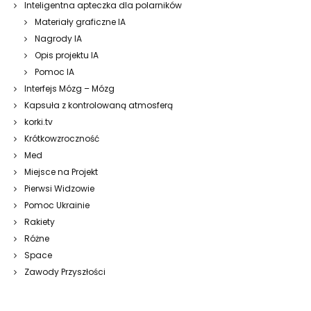
Inteligentna apteczka dla polarników
Materiały graficzne IA
Nagrody IA
Opis projektu IA
Pomoc IA
Interfejs Mózg – Mózg
Kapsuła z kontrolowaną atmosferą
korki.tv
Krótkowzroczność
Med
Miejsce na Projekt
Pierwsi Widzowie
Pomoc Ukrainie
Rakiety
Różne
Space
Zawody Przyszłości