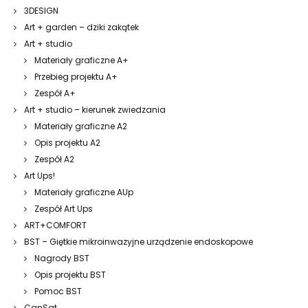
3DESIGN
Art + garden – dziki zakątek
Art + studio
Materiały graficzne A+
Przebieg projektu A+
Zespół A+
Art + studio – kierunek zwiedzania
Materiały graficzne A2
Opis projektu A2
Zespół A2
Art Ups!
Materiały graficzne AUp
Zespół Art Ups
ART+COMFORT
BST – Giętkie mikroinwazyjne urządzenie endoskopowe
Nagrody BST
Opis projektu BST
Pomoc BST
CanSat