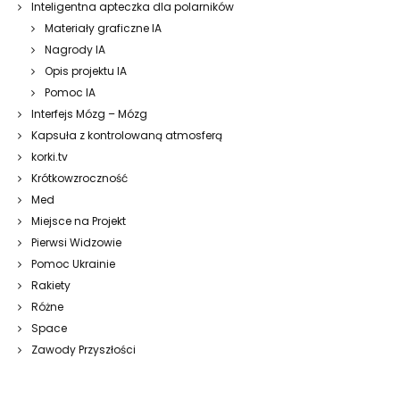
Inteligentna apteczka dla polarników
Materiały graficzne IA
Nagrody IA
Opis projektu IA
Pomoc IA
Interfejs Mózg – Mózg
Kapsuła z kontrolowaną atmosferą
korki.tv
Krótkowzroczność
Med
Miejsce na Projekt
Pierwsi Widzowie
Pomoc Ukrainie
Rakiety
Różne
Space
Zawody Przyszłości