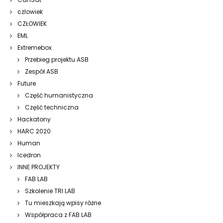
czlowiek
CZŁOWIEK
EML
Extremebox
Przebieg projektu ASB
Zespół ASB
Future
Część humanistyczna
Część techniczna
Hackatony
HARC 2020
Human
Icedron
INNE PROJEKTY
FAB LAB
Szkolenie TRI LAB
Tu mieszkają wpisy różne
Współpraca z FAB LAB