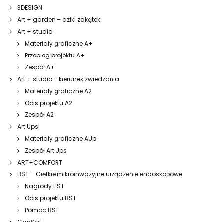
3DESIGN
Art + garden – dziki zakątek
Art + studio
Materiały graficzne A+
Przebieg projektu A+
Zespół A+
Art + studio – kierunek zwiedzania
Materiały graficzne A2
Opis projektu A2
Zespół A2
Art Ups!
Materiały graficzne AUp
Zespół Art Ups
ART+COMFORT
BST – Giętkie mikroinwazyjne urządzenie endoskopowe
Nagrody BST
Opis projektu BST
Pomoc BST
CanSat