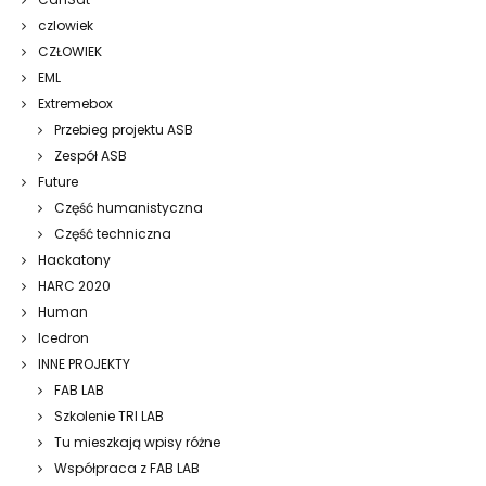
czlowiek
CZŁOWIEK
EML
Extremebox
Przebieg projektu ASB
Zespół ASB
Future
Część humanistyczna
Część techniczna
Hackatony
HARC 2020
Human
Icedron
INNE PROJEKTY
FAB LAB
Szkolenie TRI LAB
Tu mieszkają wpisy różne
Współpraca z FAB LAB