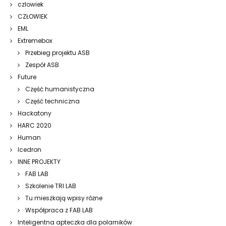
czlowiek
CZŁOWIEK
EML
Extremebox
Przebieg projektu ASB
Zespół ASB
Future
Część humanistyczna
Część techniczna
Hackatony
HARC 2020
Human
Icedron
INNE PROJEKTY
FAB LAB
Szkolenie TRI LAB
Tu mieszkają wpisy różne
Współpraca z FAB LAB
Inteligentna apteczka dla polarników