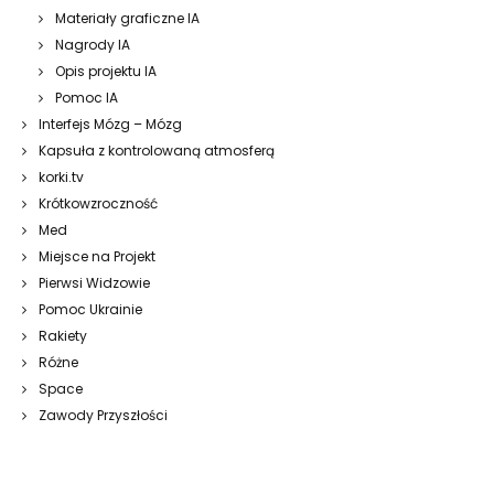
Materiały graficzne IA
Nagrody IA
Opis projektu IA
Pomoc IA
Interfejs Mózg – Mózg
Kapsuła z kontrolowaną atmosferą
korki.tv
Krótkowzroczność
Med
Miejsce na Projekt
Pierwsi Widzowie
Pomoc Ukrainie
Rakiety
Różne
Space
Zawody Przyszłości