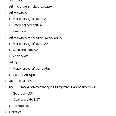
3DESIGN
Art + garden – dziki zakątek
Art + studio
Materiały graficzne A+
Przebieg projektu A+
Zespół A+
Art + studio – kierunek zwiedzania
Materiały graficzne A2
Opis projektu A2
Zespół A2
Art Ups!
Materiały graficzne AUp
Zespół Art Ups
ART+COMFORT
BST – Giętkie mikroinwazyjne urządzenie endoskopowe
Nagrody BST
Opis projektu BST
Pomoc BST
CanSat