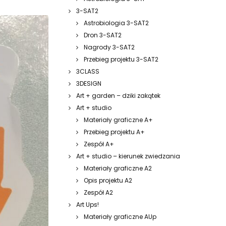
3-SAT2
Astrobiologia 3-SAT2
Dron 3-SAT2
Nagrody 3-SAT2
Przebieg projektu 3-SAT2
3CLASS
3DESIGN
Art + garden – dziki zakątek
Art + studio
Materiały graficzne A+
Przebieg projektu A+
Zespół A+
Art + studio – kierunek zwiedzania
Materiały graficzne A2
Opis projektu A2
Zespół A2
Art Ups!
Materiały graficzne AUp