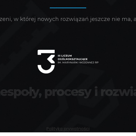
eni, w której nowych rozwiązań jeszcze nie ma, a 
zespoły, procesy i rozwi
Polityka prywatności