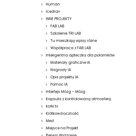
Human
Icedron
INNE PROJEKTY
FAB LAB
Szkolenie TRI LAB
Tu mieszkają wpisy różne
Współpraca z FAB LAB
Inteligentna apteczka dla polarników
Materiały graficzne IA
Nagrody IA
Opis projektu IA
Pomoc IA
Interfejs Mózg – Mózg
Kapsuła z kontrolowaną atmosferą
korki.tv
Krótkowzroczność
Med
Miejsce na Projekt
Pierwsi Widzowie