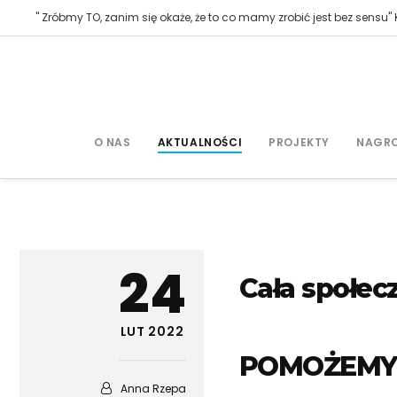
" Zróbmy TO, zanim się okaże, że to co mamy zrobić jest bez sensu" K
O NAS
AKTUALNOŚCI
PROJEKTY
NAGR
24
Cała społecz
LUT 2022
POMOŻEMY
Anna Rzepa