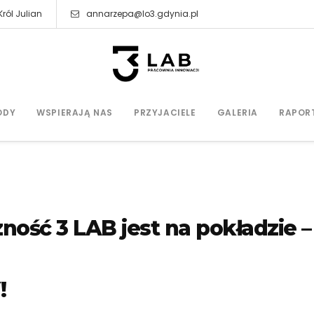
ról Julian
annarzepa@lo3.gdynia.pl
ODY
WSPIERAJĄ NAS
PRZYJACIELE
GALERIA
RAPOR
ność 3 LAB jest na pokładzie –
!