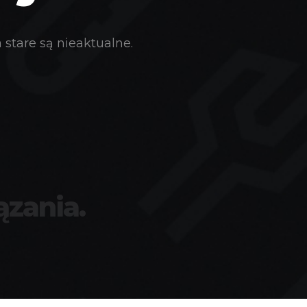
stare są nieaktualne.
ązania.