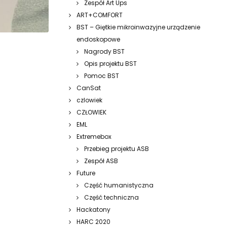
Zespół Art Ups
ART+COMFORT
BST – Giętkie mikroinwazyjne urządzenie
endoskopowe
Nagrody BST
Opis projektu BST
Pomoc BST
CanSat
czlowiek
CZŁOWIEK
EML
Extremebox
Przebieg projektu ASB
Zespół ASB
Future
Część humanistyczna
Część techniczna
Hackatony
HARC 2020