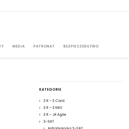
TY
MEDIA
PATRONAT
BEZPIECZEŃSTWO
KATEGORIE
3 It – 3 Card
3 It – 3 NAV
3 It – Jit Agile
3-SAT
Astrobiologia 3-SAT