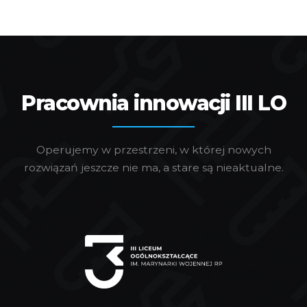
Pracownia innowacji III LO
Operujemy w przestrzeni, w której nowych
rozwiązań jeszcze nie ma, a stare są nieaktualne.