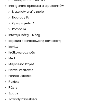
Inteligentna apteczka dla polarników
Materiały graficzne IA
Nagrody IA
Opis projektu IA
Pomoc IA
Interfejs Mózg – Mózg
Kapsuła z kontrolowaną atmosferą
korki.tv
Krótkowzroczność
Med
Miejsce na Projekt
Pierwsi Widzowie
Pomoc Ukrainie
Rakiety
Różne
Space
Zawody Przyszłości