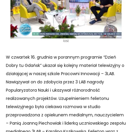
W czwartek 16. grudnia w porannym programie “Dzień
Dobry tu Gdańsk” ukazał się kolejny materiał telewizyjny o
działającej w naszej szkole Pracowni Innowacji – 3LAB.
Nawiązywał on do zdobycia przez 3 LAB nagrody
Popularyzatora Nauki i ukazywał różnorodność
realizowanych projektów. Uzupełnieniem felietonu
telewizyjnego była ciekawa rozmowa w studio
przeprowadzona z opiekunem medialnym, nauczycielem
– Panią Joanną Piechowiak i liderką uczniowskiego zespołu
medialnego 3LAB – Karoliną Kozikowską. Felieton wraz z