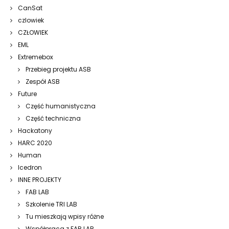
CanSat
czlowiek
CZŁOWIEK
EML
Extremebox
Przebieg projektu ASB
Zespół ASB
Future
Część humanistyczna
Część techniczna
Hackatony
HARC 2020
Human
Icedron
INNE PROJEKTY
FAB LAB
Szkolenie TRI LAB
Tu mieszkają wpisy różne
Współpraca z FAB LAB