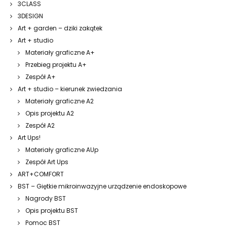
3CLASS
3DESIGN
Art + garden – dziki zakątek
Art + studio
Materiały graficzne A+
Przebieg projektu A+
Zespół A+
Art + studio – kierunek zwiedzania
Materiały graficzne A2
Opis projektu A2
Zespół A2
Art Ups!
Materiały graficzne AUp
Zespół Art Ups
ART+COMFORT
BST – Giętkie mikroinwazyjne urządzenie endoskopowe
Nagrody BST
Opis projektu BST
Pomoc BST