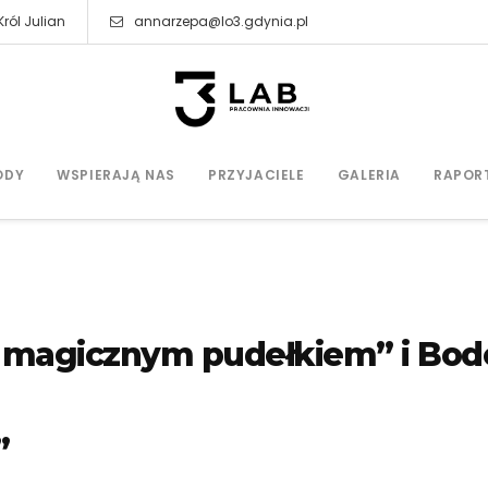
ról Julian
annarzepa@lo3.gdynia.pl
ODY
WSPIERAJĄ NAS
PRZYJACIELE
GALERIA
RAPOR
z magicznym pudełkiem” i Bod
”