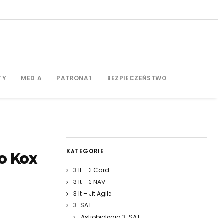
TY
MEDIA
PATRONAT
BEZPIECZEŃSTWO
KATEGORIE
o Kox
3 It – 3 Card
3 It – 3 NAV
3 It – Jit Agile
3-SAT
Astrobiologia 3-SAT