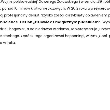
„Wojnie polsko-ruskiej” Xawerego Żuławskiego i w serialu „39 i pół”
ą ponad 10 filmów krótkometrażowych. W 2012 roku wyreżyserow
ój profesjonalny debiut. Szybko został okrzyknięty objawieniem p
lm science-fiction „Człowiek z magicznym pudełkiem”.
Wyre
udzie i bogowie”, a od niedawna wiadomo, że wyreżyseruje „Horyz
 Małeckiego. Oprócz tego organizował happeningi, w tym „Cool”
e w Iraku.