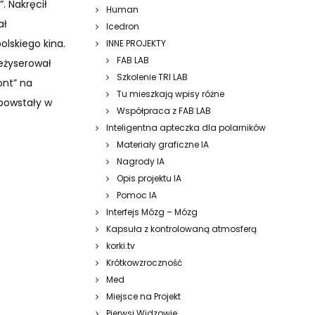
. Nakręcił
Human
ał
Icedron
olskiego kina.
INNE PROJEKTY
FAB LAB
żyserował
Szkolenie TRI LAB
ont” na
Tu mieszkają wpisy różne
 powstały w
Współpraca z FAB LAB
Inteligentna apteczka dla polarników
Materiały graficzne IA
Nagrody IA
Opis projektu IA
Pomoc IA
Interfejs Mózg – Mózg
Kapsuła z kontrolowaną atmosferą
korki.tv
Krótkowzroczność
Med
Miejsce na Projekt
Pierwsi Widzowie