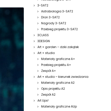
3-SAT2
Astrobiologia 3-SAT2
Dron 3-SAT2
Nagrody 3-SAT2
Przebieg projektu 3-SAT2
3CLASS
3DESIGN
Art + garden – dziki zakątek
Art + studio
Materiały graficzne A+
Przebieg projektu A+
Zespół A+
Art + studio – kierunek zwiedzania
Materiały graficzne A2
Opis projektu A2
Zespół A2
Art Ups!
Materiały graficzne AUp