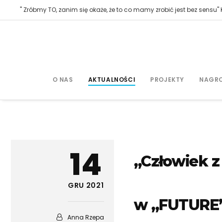
" Zróbmy TO, zanim się okaże, że to co mamy zrobić jest bez sensu" K
O NAS
AKTUALNOŚCI
PROJEKTY
NAGR
14
„Człowiek 
GRU 2021
w „FUTURE
Anna Rzepa