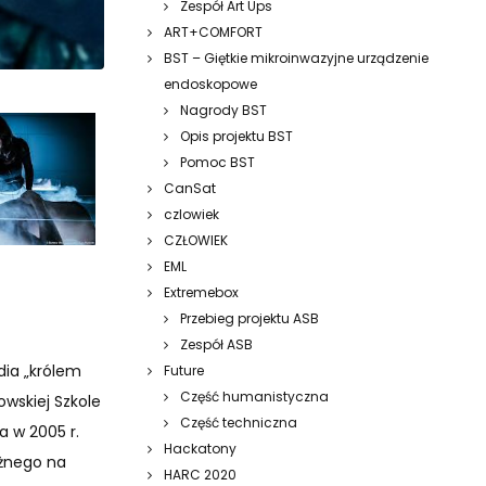
Zespół Art Ups
ART+COMFORT
BST – Giętkie mikroinwazyjne urządzenie
endoskopowe
Nagrody BST
Opis projektu BST
Pomoc BST
CanSat
czlowiek
CZŁOWIEK
EML
Extremebox
Przebieg projektu ASB
Zespół ASB
dia „królem
Future
Część humanistyczna
owskiej Szkole
Część techniczna
a w 2005 r.
Hackatony
eżnego na
HARC 2020