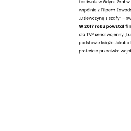
festiwalu w Gdyni. Grał w 
wspólnie z Filipem Zawad
„Dziewczynę z szafy” – sw
W 2017 roku powstał fi
dla TVP serial wojenny „L
podstawie książki Jakuba
proteście przeciwko wojni