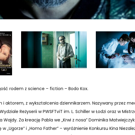
ość rodem z science – fiction – Bodo Kox.
m i aktorem, z wykształcenia dziennikarzem. Nazywany przez me
Wydziale Reżyserii w PWSFTviT im. L. Schiller w Łodzi oraz w Mistrz
ja Wajdy. Za kreację Pabla we „Krwi z nosa” Dominika Matwiejczyk
ę w „Ugorze” i „Homo Father” – wyróżnienie Konkursu Kina Niezal