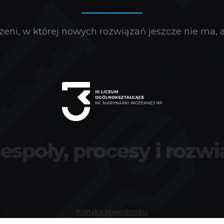
eni, w której nowych rozwiązań jeszcze nie ma, a 
zespoły, procesy i rozwi
Polityka prywatności