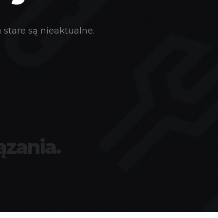
stare są nieaktualne.
ązania.