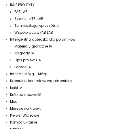
INNE PROJEKTY
FAB LAB
Szkolenie TRI LAB
Tu mieszkają wpisy różne
Współpraca z FAB LAB
Inteligentna apteczka dla polarników
Materiały graficzne IA
Nagrody IA
Opis projektu IA
Pomoc IA
Interfejs Mózg – Mózg
Kapsuła z kontrolowaną atmosferą
korki.tv
Krótkowzroczność
Med
Miejsce na Projekt
Pierwsi Widzowie
Pomoc Ukrainie