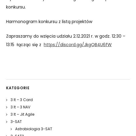
konkursu.
Harmonogram konkursu z listą projektów
Zapraszamy do wzięcia udziału 2.12.2021 r. w godz. 12:30 –
13:15 łącząc się z
https://discord.gg/JkgQB4U6fW
KATEGORIE
3 It – 3 Card
3 It – 3 NAV
3 It – Jit Agile
3-SAT
Astrobiologia 3-SAT