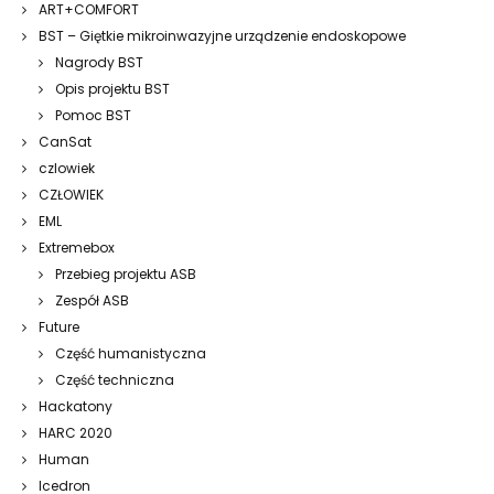
ART+COMFORT
BST – Giętkie mikroinwazyjne urządzenie endoskopowe
Nagrody BST
Opis projektu BST
Pomoc BST
CanSat
czlowiek
CZŁOWIEK
EML
Extremebox
Przebieg projektu ASB
Zespół ASB
Future
Część humanistyczna
Część techniczna
Hackatony
HARC 2020
Human
Icedron