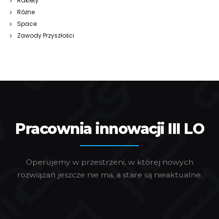
Rakiety
Różne
Space
Zawody Przyszłości
Pracownia innowacji III LO
Operujemy w przestrzeni, w której nowych
rozwiązań jeszcze nie ma, a stare są nieaktualne.