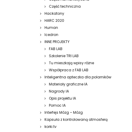
Część techniczna
Hackatony
HARC 2020
Human
Icedron
INNE PROJEKTY
FAB LAB
Szkolenie TRI LAB
Tu mieszkają wpisy różne
Współpraca z FAB LAB
Inteligentna apteczka dla polarników
Materiały graficzne IA
Nagrody IA
Opis projektu IA
Pomoc IA
Interfejs Mózg – Mózg
Kapsuła z kontrolowaną atmosferą
korki.tv