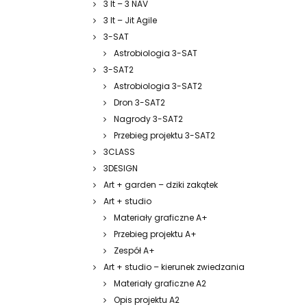
3 It – 3 NAV
3 It – Jit Agile
3-SAT
Astrobiologia 3-SAT
3-SAT2
Astrobiologia 3-SAT2
Dron 3-SAT2
Nagrody 3-SAT2
Przebieg projektu 3-SAT2
3CLASS
3DESIGN
Art + garden – dziki zakątek
Art + studio
Materiały graficzne A+
Przebieg projektu A+
Zespół A+
Art + studio – kierunek zwiedzania
Materiały graficzne A2
Opis projektu A2