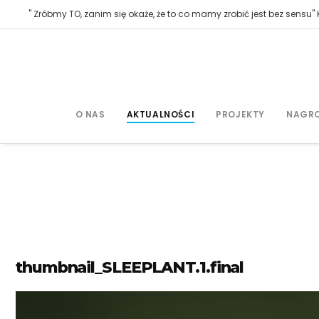
" Zróbmy TO, zanim się okaże, że to co mamy zrobić jest bez sensu" K
O NAS
AKTUALNOŚCI
PROJEKTY
NAGR
thumbnail_SLEEPLANT.1.final