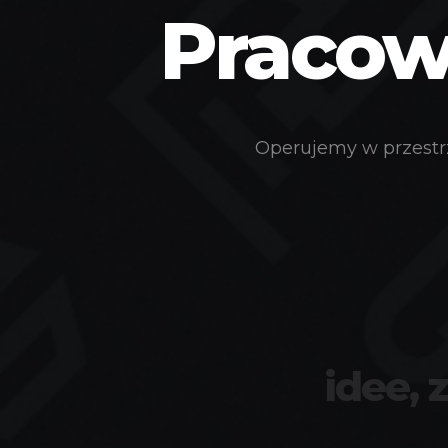
Pracown
Operujemy w przestrz
idee, 