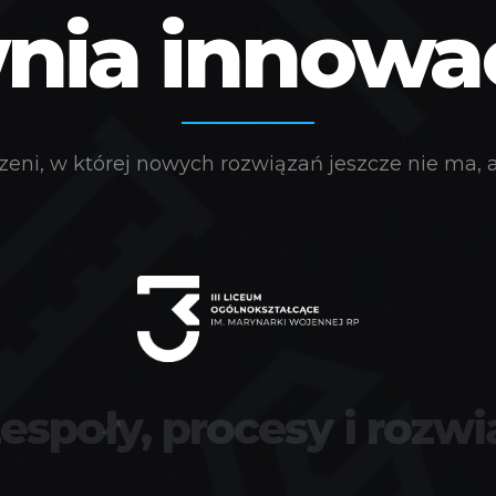
ia innowacj
eni, w której nowych rozwiązań jeszcze nie ma, a 
zespoły, procesy i rozwi