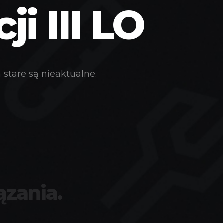
i III LO
stare są nieaktualne.
ązania.