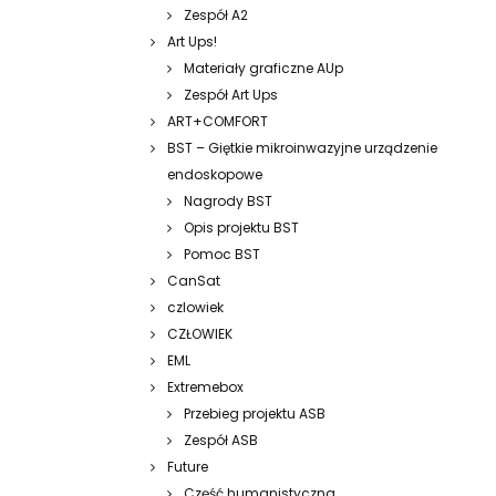
Zespół A2
Art Ups!
Materiały graficzne AUp
Zespół Art Ups
ART+COMFORT
BST – Giętkie mikroinwazyjne urządzenie
endoskopowe
Nagrody BST
Opis projektu BST
Pomoc BST
CanSat
czlowiek
CZŁOWIEK
EML
Extremebox
Przebieg projektu ASB
Zespół ASB
Future
Część humanistyczna