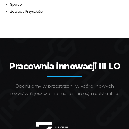
Space
Zawody Przyszłości
Pracownia innowacji III LO
Operujemy w przestrzeni, w której nowych
rozwiązań jeszcze nie ma, a stare są nieaktualne.