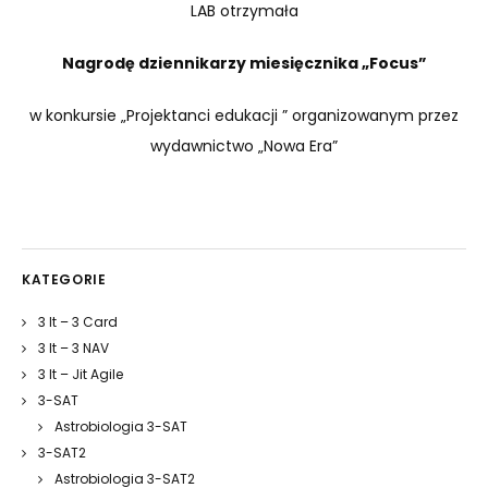
LAB otrzymała
Nagrodę dziennikarzy miesięcznika „Focus”
w konkursie „Projektanci edukacji ” organizowanym przez
wydawnictwo „Nowa Era”
KATEGORIE
3 It – 3 Card
3 It – 3 NAV
3 It – Jit Agile
3-SAT
Astrobiologia 3-SAT
3-SAT2
Astrobiologia 3-SAT2