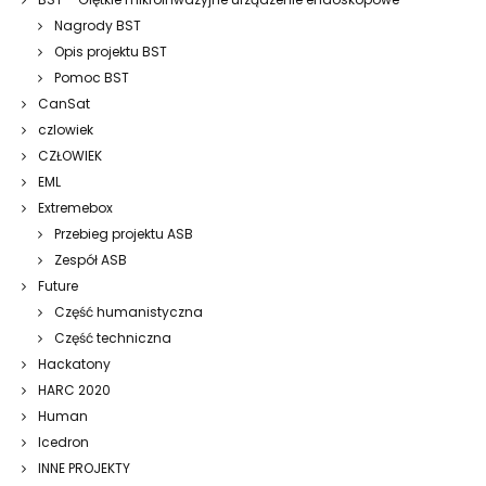
Nagrody BST
Opis projektu BST
Pomoc BST
CanSat
czlowiek
CZŁOWIEK
EML
Extremebox
Przebieg projektu ASB
Zespół ASB
Future
Część humanistyczna
Część techniczna
Hackatony
HARC 2020
Human
Icedron
INNE PROJEKTY