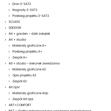
Dron 3-SAT2
Nagrody 3-SAT2
Przebieg projektu 3-SAT2
3CLASS
3DESIGN
Art + garden – dziki zakątek
Art + studio
Materiały graficzne A+
Przebieg projektu A+
Zespół A+
Art + studio – kierunek zwiedzania
Materiały graficzne A2
Opis projektu A2
Zespół A2
Art Ups!
Materiały graficzne AUp
Zespół Art Ups
ART+COMFORT
BST – Giętkie mikroinwazyjne urządzenie endoskopowe