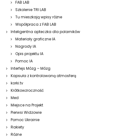
FAB LAB
Szkolenie TRI LAB
Tu mieszkają wpisy różne
Współpraca z FAB LAB
Inteligentna apteczka dla polarników
Materiały graficzne IA
Nagrody IA
Opis projektu IA
Pomoc IA
Interfejs Mózg – Mózg
Kapsuła z kontrolowaną atmosferą
korki.tv
Krótkowzroczność
Med
Miejsce na Projekt
Pierwsi Widzowie
Pomoc Ukrainie
Rakiety
Różne