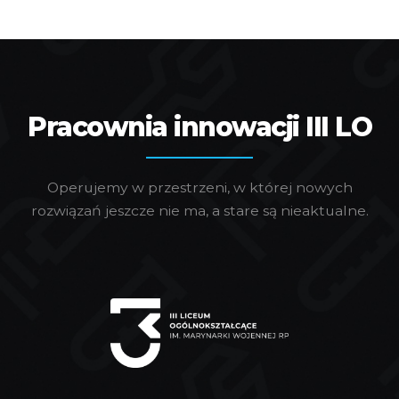
Pracownia innowacji III LO
Operujemy w przestrzeni, w której nowych
rozwiązań jeszcze nie ma, a stare są nieaktualne.