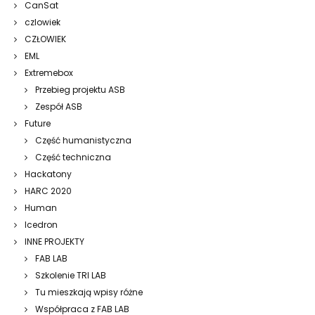
CanSat
czlowiek
CZŁOWIEK
EML
Extremebox
Przebieg projektu ASB
Zespół ASB
Future
Część humanistyczna
Część techniczna
Hackatony
HARC 2020
Human
Icedron
INNE PROJEKTY
FAB LAB
Szkolenie TRI LAB
Tu mieszkają wpisy różne
Współpraca z FAB LAB