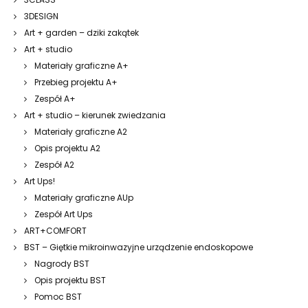
3DESIGN
Art + garden – dziki zakątek
Art + studio
Materiały graficzne A+
Przebieg projektu A+
Zespół A+
Art + studio – kierunek zwiedzania
Materiały graficzne A2
Opis projektu A2
Zespół A2
Art Ups!
Materiały graficzne AUp
Zespół Art Ups
ART+COMFORT
BST – Giętkie mikroinwazyjne urządzenie endoskopowe
Nagrody BST
Opis projektu BST
Pomoc BST