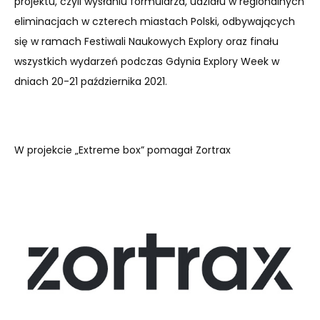
projektu, czyli wysłaniu formularza, udziału w regionalnych
eliminacjach w czterech miastach Polski, odbywających
się w ramach Festiwali Naukowych Explory oraz finału
wszystkich wydarzeń podczas Gdynia Explory Week w
dniach 20-21 października 2021.
W projekcie „Extreme box” pomagał Zortrax