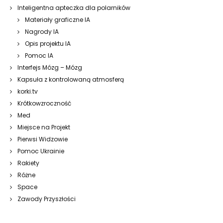
Inteligentna apteczka dla polarników
Materiały graficzne IA
Nagrody IA
Opis projektu IA
Pomoc IA
Interfejs Mózg – Mózg
Kapsuła z kontrolowaną atmosferą
korki.tv
Krótkowzroczność
Med
Miejsce na Projekt
Pierwsi Widzowie
Pomoc Ukrainie
Rakiety
Różne
Space
Zawody Przyszłości