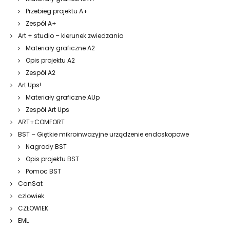
Przebieg projektu A+
Zespół A+
Art + studio – kierunek zwiedzania
Materiały graficzne A2
Opis projektu A2
Zespół A2
Art Ups!
Materiały graficzne AUp
Zespół Art Ups
ART+COMFORT
BST – Giętkie mikroinwazyjne urządzenie endoskopowe
Nagrody BST
Opis projektu BST
Pomoc BST
CanSat
czlowiek
CZŁOWIEK
EML