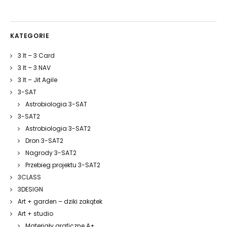
KATEGORIE
3 It – 3 Card
3 It – 3 NAV
3 It – Jit Agile
3-SAT
Astrobiologia 3-SAT
3-SAT2
Astrobiologia 3-SAT2
Dron 3-SAT2
Nagrody 3-SAT2
Przebieg projektu 3-SAT2
3CLASS
3DESIGN
Art + garden – dziki zakątek
Art + studio
Materiały graficzne A+