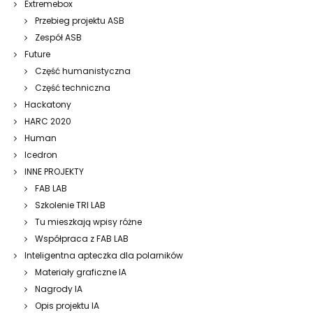
Extremebox
Przebieg projektu ASB
Zespół ASB
Future
Część humanistyczna
Część techniczna
Hackatony
HARC 2020
Human
Icedron
INNE PROJEKTY
FAB LAB
Szkolenie TRI LAB
Tu mieszkają wpisy różne
Współpraca z FAB LAB
Inteligentna apteczka dla polarników
Materiały graficzne IA
Nagrody IA
Opis projektu IA