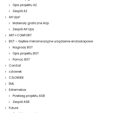
Opis projektu A2
Zespół A2
Art Ups!
Materiały graficzne AUp
Zespół Art Ups
ART+COMFORT
BST – Giętkie mikroinwazyjne urządzenie endoskopowe
Nagrody BST
Opis projektu BST
Pomoc BST
CanSat
czlowiek
CZŁOWIEK
EML
Extremebox
Przebieg projektu ASB
Zespół ASB
Future