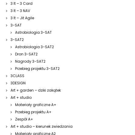
3 It – 3 Card
3 It – 3 NAV
3 It – Jit Agile
3-SAT
Astrobiologia 3-SAT
3-SAT2
Astrobiologia 3-SAT2
Dron 3-SAT2
Nagrody 3-SAT2
Przebieg projektu 3-SAT2
3CLASS
3DESIGN
Art + garden – dziki zakątek
Art + studio
Materiały graficzne A+
Przebieg projektu A+
Zespół A+
Art + studio – kierunek zwiedzania
Materiały graficzne A2