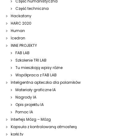
Część humanistyczna
Część techniczna
Hackatony
HARC 2020
Human
Icedron
INNE PROJEKTY
FAB LAB
Szkolenie TRI LAB
Tu mieszkają wpisy różne
Współpraca z FAB LAB
Inteligentna apteczka dla polarników
Materiały graficzne IA
Nagrody IA
Opis projektu IA
Pomoc IA
Interfejs Mózg – Mózg
Kapsuła z kontrolowaną atmosferą
korki.tv