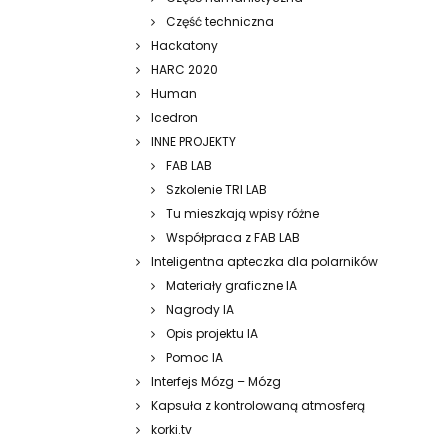
Część techniczna
Hackatony
HARC 2020
Human
Icedron
INNE PROJEKTY
FAB LAB
Szkolenie TRI LAB
Tu mieszkają wpisy różne
Współpraca z FAB LAB
Inteligentna apteczka dla polarników
Materiały graficzne IA
Nagrody IA
Opis projektu IA
Pomoc IA
Interfejs Mózg – Mózg
Kapsuła z kontrolowaną atmosferą
korki.tv