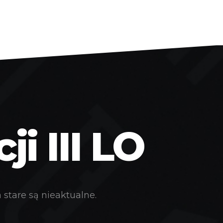
i III LO
stare są nieaktualne.