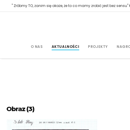
" Zróbmy TO, zanim się okaże, że to co mamy zrobić jest bez sensu" K
O NAS
AKTUALNOŚCI
PROJEKTY
NAGR
Obraz (3)