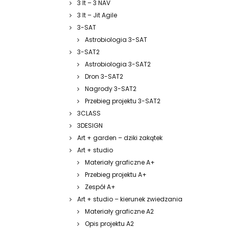
3 It – 3 NAV
3 It – Jit Agile
3-SAT
Astrobiologia 3-SAT
3-SAT2
Astrobiologia 3-SAT2
Dron 3-SAT2
Nagrody 3-SAT2
Przebieg projektu 3-SAT2
3CLASS
3DESIGN
Art + garden – dziki zakątek
Art + studio
Materiały graficzne A+
Przebieg projektu A+
Zespół A+
Art + studio – kierunek zwiedzania
Materiały graficzne A2
Opis projektu A2