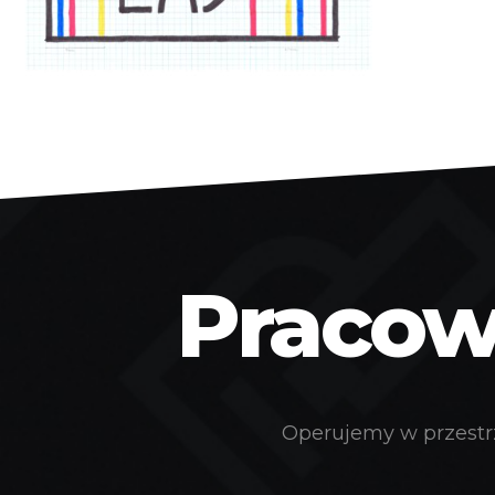
Pracown
Operujemy w przestrz