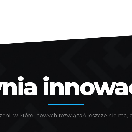
ia innowacj
eni, w której nowych rozwiązań jeszcze nie ma, a 