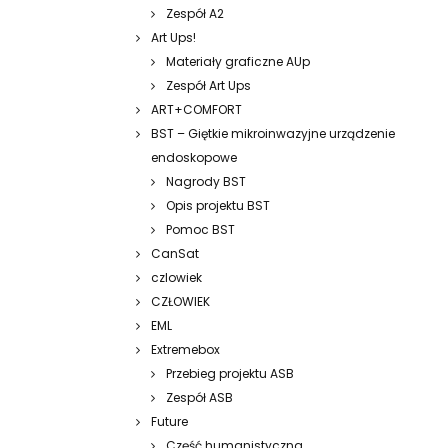
Zespół A2
Art Ups!
Materiały graficzne AUp
Zespół Art Ups
ART+COMFORT
BST – Giętkie mikroinwazyjne urządzenie
endoskopowe
Nagrody BST
Opis projektu BST
Pomoc BST
CanSat
czlowiek
CZŁOWIEK
EML
Extremebox
Przebieg projektu ASB
Zespół ASB
Future
Część humanistyczna