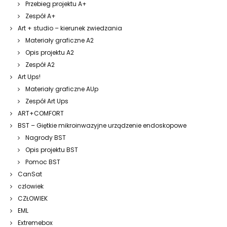
Przebieg projektu A+
Zespół A+
Art + studio – kierunek zwiedzania
Materiały graficzne A2
Opis projektu A2
Zespół A2
Art Ups!
Materiały graficzne AUp
Zespół Art Ups
ART+COMFORT
BST – Giętkie mikroinwazyjne urządzenie endoskopowe
Nagrody BST
Opis projektu BST
Pomoc BST
CanSat
czlowiek
CZŁOWIEK
EML
Extremebox