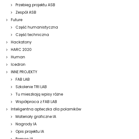
Przebieg projektu ASB
Zespół ASB
Future
Część humanistyczna
Część techniczna
Hackatony
HARC 2020
Human
Icedron
INNE PROJEKTY
FAB LAB
Szkolenie TRI LAB
Tu mieszkają wpisy różne
Współpraca z FAB LAB
Inteligentna apteczka dla polarników
Materiały graficzne IA
Nagrody IA
Opis projektu IA
Pomoc IA