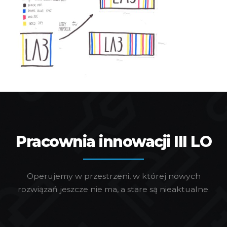
Pracownia innowacji III LO
Operujemy w przestrzeni, w której nowych
rozwiązań jeszcze nie ma, a stare są nieaktualne.