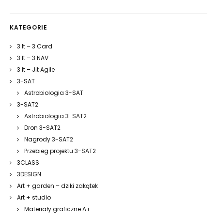
KATEGORIE
3 It – 3 Card
3 It – 3 NAV
3 It – Jit Agile
3-SAT
Astrobiologia 3-SAT
3-SAT2
Astrobiologia 3-SAT2
Dron 3-SAT2
Nagrody 3-SAT2
Przebieg projektu 3-SAT2
3CLASS
3DESIGN
Art + garden – dziki zakątek
Art + studio
Materiały graficzne A+