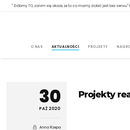
" Zróbmy TO, zanim się okaże, że to co mamy zrobić jest bez sensu" K
O NAS
AKTUALNOŚCI
PROJEKTY
NAGR
30
Projekty re
PAŹ 2020
Anna Rzepa