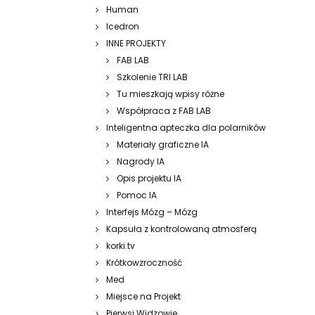
Human
Icedron
INNE PROJEKTY
FAB LAB
Szkolenie TRI LAB
Tu mieszkają wpisy różne
Współpraca z FAB LAB
Inteligentna apteczka dla polarników
Materiały graficzne IA
Nagrody IA
Opis projektu IA
Pomoc IA
Interfejs Mózg – Mózg
Kapsuła z kontrolowaną atmosferą
korki.tv
Krótkowzroczność
Med
Miejsce na Projekt
Pierwsi Widzowie