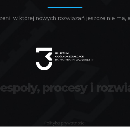
eni, w której nowych rozwiązań jeszcze nie ma, a 
zespoły, procesy i rozwi
Polityka prywatności