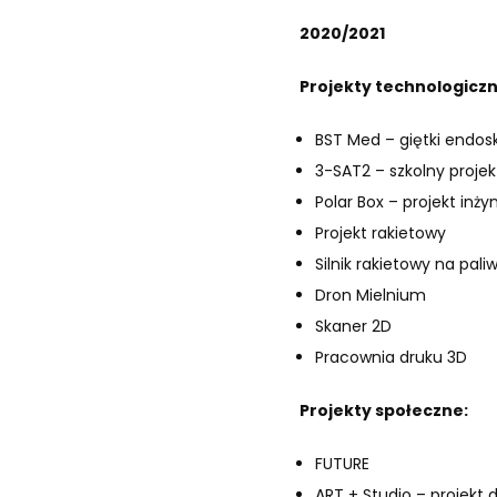
2020/2021
Projekty technologiczn
BST Med – giętki endos
3-SAT2 – szkolny proje
Polar Box – projekt inży
Projekt rakietowy
Silnik rakietowy na pali
Dron Mielnium
Skaner 2D
Pracownia druku 3D
Projekty społeczne:
FUTURE
ART + Studio – projekt d