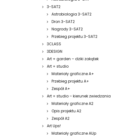
3-SAT2
Astrobiologia 3-SAT2
Dron 3-SAT2
Nagrody 3-SAT2
Przebieg projektu 3-SAT2
3CLASS
3DESIGN
Art + garden – dziki zakątek
Art + studio
Materiały graficzne A+
Przebieg projektu A+
Zespół A+
Art + studio – kierunek zwiedzania
Materiały graficzne A2
Opis projektu A2
Zespół A2
Art Ups!
Materiały graficzne AUp