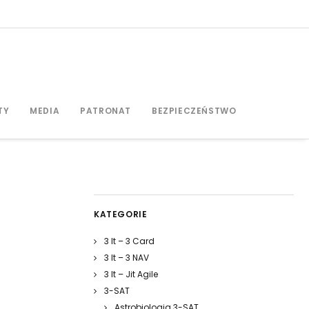
TY
MEDIA
PATRONAT
BEZPIECZEŃSTWO
KATEGORIE
3 It – 3 Card
3 It – 3 NAV
3 It – Jit Agile
3-SAT
Astrobiologia 3-SAT