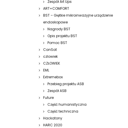
Zespół Art Ups
ART+COMFORT
BST – Giętkie mikroinwazyjne urządzenie
endoskopowe
Nagrody BST
Opis projektu BST
Pomoc BST
CanSat
czlowiek
CZŁOWIEK
EML
Extremebox
Przebieg projektu ASB
Zespół ASB
Future
Część humanistyczna
Część techniczna
Hackatony
HARC 2020