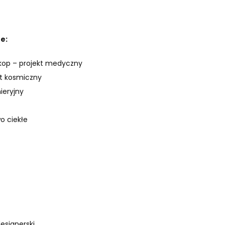
e:
kop – projekt medyczny
kt kosmiczny
nieryjny
wo ciekłe
esignerski