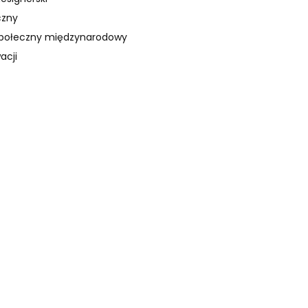
czny
społeczny międzynarodowy
acji