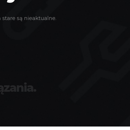
stare są nieaktualne.
ązania.