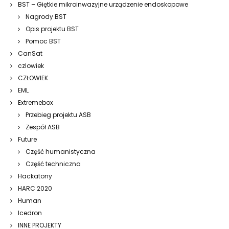
BST – Giętkie mikroinwazyjne urządzenie endoskopowe
Nagrody BST
Opis projektu BST
Pomoc BST
CanSat
czlowiek
CZŁOWIEK
EML
Extremebox
Przebieg projektu ASB
Zespół ASB
Future
Część humanistyczna
Część techniczna
Hackatony
HARC 2020
Human
Icedron
INNE PROJEKTY