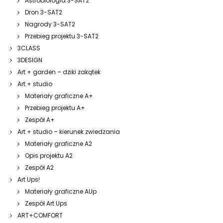
Astrobiologia 3-SAT2
Dron 3-SAT2
Nagrody 3-SAT2
Przebieg projektu 3-SAT2
3CLASS
3DESIGN
Art + garden – dziki zakątek
Art + studio
Materiały graficzne A+
Przebieg projektu A+
Zespół A+
Art + studio – kierunek zwiedzania
Materiały graficzne A2
Opis projektu A2
Zespół A2
Art Ups!
Materiały graficzne AUp
Zespół Art Ups
ART+COMFORT