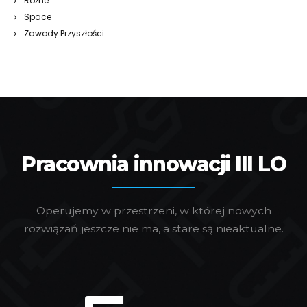
Różne
Space
Zawody Przyszłości
Pracownia innowacji III LO
Operujemy w przestrzeni, w której nowych
rozwiązań jeszcze nie ma, a stare są nieaktualne.