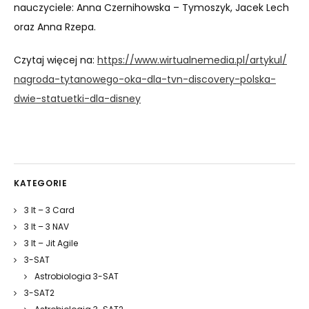
nauczyciele: Anna Czernihowska – Tymoszyk, Jacek Lech
oraz Anna Rzepa.
Czytaj więcej na:
https://www.
wirtualnemedia.pl/artykul/
nagroda-tytanowego-oka-dla-
tvn-discovery-polska-
dwie-
statuetki-dla-disney
KATEGORIE
3 It – 3 Card
3 It – 3 NAV
3 It – Jit Agile
3-SAT
Astrobiologia 3-SAT
3-SAT2