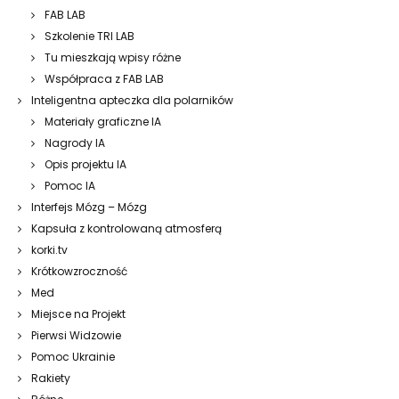
FAB LAB
Szkolenie TRI LAB
Tu mieszkają wpisy różne
Współpraca z FAB LAB
Inteligentna apteczka dla polarników
Materiały graficzne IA
Nagrody IA
Opis projektu IA
Pomoc IA
Interfejs Mózg – Mózg
Kapsuła z kontrolowaną atmosferą
korki.tv
Krótkowzroczność
Med
Miejsce na Projekt
Pierwsi Widzowie
Pomoc Ukrainie
Rakiety