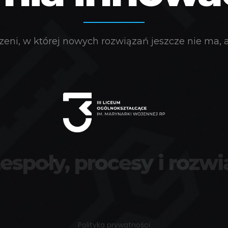
eni, w której nowych rozwiązań jeszcze nie ma, a 
zespoły, procesy i rozwi
Polityka prywatności