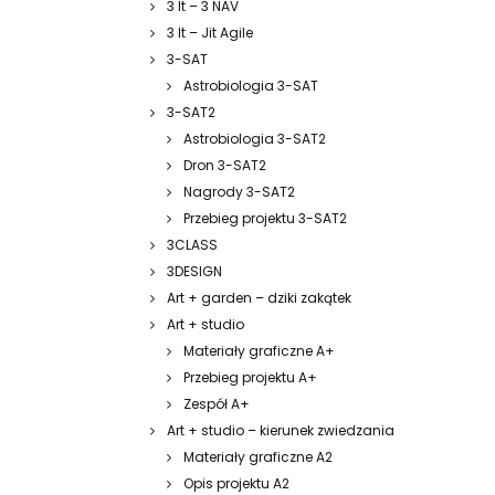
3 It – 3 NAV
3 It – Jit Agile
3-SAT
Astrobiologia 3-SAT
3-SAT2
Astrobiologia 3-SAT2
Dron 3-SAT2
Nagrody 3-SAT2
Przebieg projektu 3-SAT2
3CLASS
3DESIGN
Art + garden – dziki zakątek
Art + studio
Materiały graficzne A+
Przebieg projektu A+
Zespół A+
Art + studio – kierunek zwiedzania
Materiały graficzne A2
Opis projektu A2