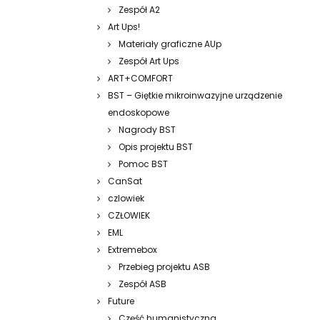
Zespół A2
Art Ups!
Materiały graficzne AUp
Zespół Art Ups
ART+COMFORT
BST – Giętkie mikroinwazyjne urządzenie
endoskopowe
Nagrody BST
Opis projektu BST
Pomoc BST
CanSat
czlowiek
CZŁOWIEK
EML
Extremebox
Przebieg projektu ASB
Zespół ASB
Future
Część humanistyczna