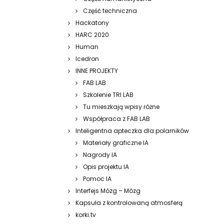
Część techniczna
Hackatony
HARC 2020
Human
Icedron
INNE PROJEKTY
FAB LAB
Szkolenie TRI LAB
Tu mieszkają wpisy różne
Współpraca z FAB LAB
Inteligentna apteczka dla polarników
Materiały graficzne IA
Nagrody IA
Opis projektu IA
Pomoc IA
Interfejs Mózg – Mózg
Kapsuła z kontrolowaną atmosferą
korki.tv