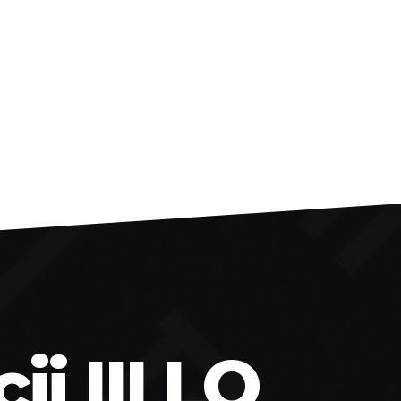
i III LO