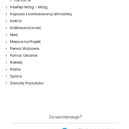
Pomoc IA
Interfejs Mózg – Mózg
Kapsuła z kontrolowaną atmosferą
korki.tv
Krótkowzroczność
Med
Miejsce na Projekt
Pierwsi Widzowie
Pomoc Ukrainie
Rakiety
Różne
Space
Zawody Przyszłości