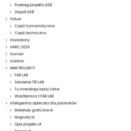
Przebieg projektu ASB
Zespół ASB
Future
Część humanistyczna
Część techniczna
Hackatony
HARC 2020
Human
Icedron
INNE PROJEKTY
FAB LAB
Szkolenie TRI LAB
Tu mieszkają wpisy różne
Współpraca z FAB LAB
Inteligentna apteczka dla polarników
Materiały graficzne IA
Nagrody IA
Opis projektu IA