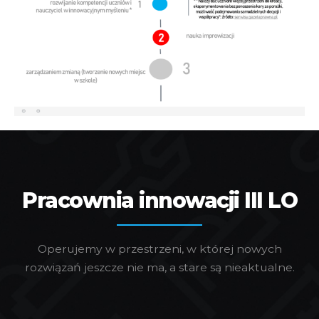
Pracownia innowacji III LO
Operujemy w przestrzeni, w której nowych
rozwiązań jeszcze nie ma, a stare są nieaktualne.