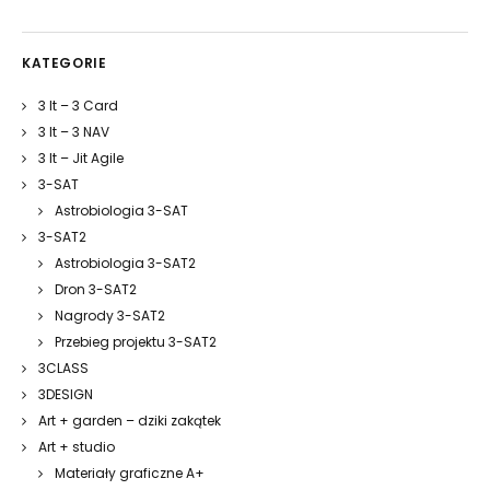
KATEGORIE
3 It – 3 Card
3 It – 3 NAV
3 It – Jit Agile
3-SAT
Astrobiologia 3-SAT
3-SAT2
Astrobiologia 3-SAT2
Dron 3-SAT2
Nagrody 3-SAT2
Przebieg projektu 3-SAT2
3CLASS
3DESIGN
Art + garden – dziki zakątek
Art + studio
Materiały graficzne A+