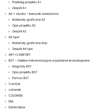
Przebieg projektu A+
Zespół A+
Art + studio – kierunek zwiedzania
Materiały graficzne A2
Opis projektu A2
Zespół A2
Art Ups!
Materiały graficzne AUp
Zespół Art Ups
ART+COMFORT
BST – Giętkie mikroinwazyjne urządzenie endoskopowe
Nagrody BST
Opis projektu BST
Pomoc BST
CanSat
czlowiek
CZŁOWIEK
EML
Extremebox