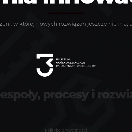
eni, w której nowych rozwiązań jeszcze nie ma, a 
zespoły, procesy i rozwi
Polityka prywatności