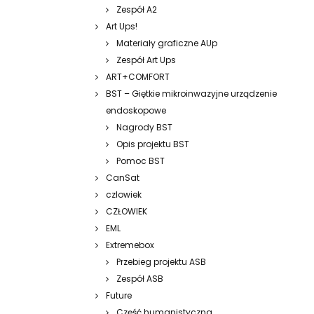
Zespół A2
Art Ups!
Materiały graficzne AUp
Zespół Art Ups
ART+COMFORT
BST – Giętkie mikroinwazyjne urządzenie
endoskopowe
Nagrody BST
Opis projektu BST
Pomoc BST
CanSat
czlowiek
CZŁOWIEK
EML
Extremebox
Przebieg projektu ASB
Zespół ASB
Future
Część humanistyczna