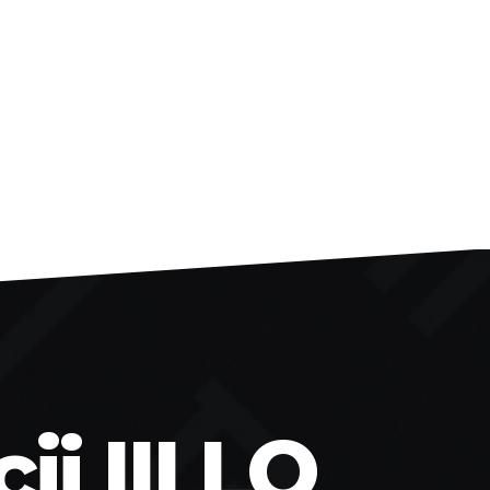
i III LO