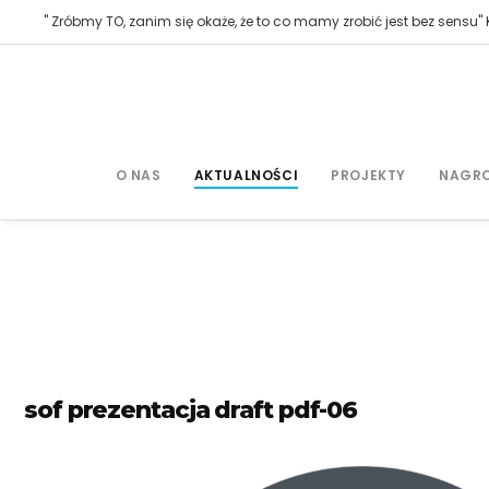
" Zróbmy TO, zanim się okaże, że to co mamy zrobić jest bez sensu" K
O NAS
AKTUALNOŚCI
PROJEKTY
NAGR
sof prezentacja draft pdf-06