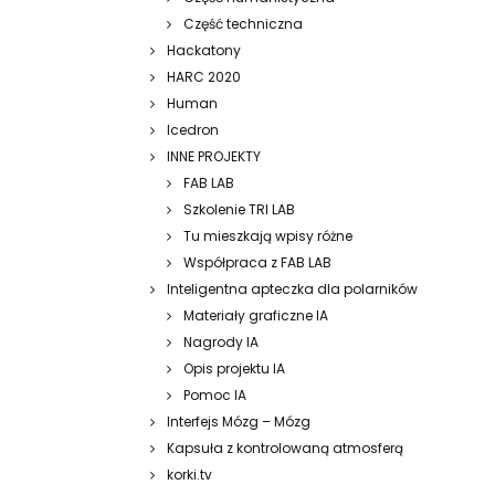
Część techniczna
Hackatony
HARC 2020
Human
Icedron
INNE PROJEKTY
FAB LAB
Szkolenie TRI LAB
Tu mieszkają wpisy różne
Współpraca z FAB LAB
Inteligentna apteczka dla polarników
Materiały graficzne IA
Nagrody IA
Opis projektu IA
Pomoc IA
Interfejs Mózg – Mózg
Kapsuła z kontrolowaną atmosferą
korki.tv