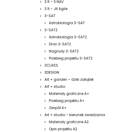
3 It – 3 NAV
3 It – Jit Agile
3-SAT
Astrobiologia 3-SAT
3-SAT2
Astrobiologia 3-SAT2
Dron 3-SAT2
Nagrody 3-SAT2
Przebieg projektu 3-SAT2
3CLASS
3DESIGN
Art + garden – dziki zakątek
Art + studio
Materiały graficzne A+
Przebieg projektu A+
Zespół A+
Art + studio – kierunek zwiedzania
Materiały graficzne A2
Opis projektu A2