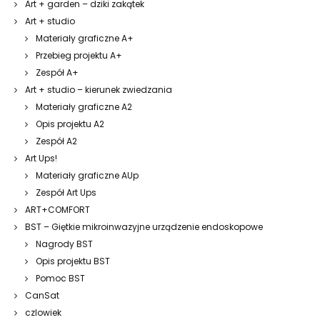
Art + garden – dziki zakątek
Art + studio
Materiały graficzne A+
Przebieg projektu A+
Zespół A+
Art + studio – kierunek zwiedzania
Materiały graficzne A2
Opis projektu A2
Zespół A2
Art Ups!
Materiały graficzne AUp
Zespół Art Ups
ART+COMFORT
BST – Giętkie mikroinwazyjne urządzenie endoskopowe
Nagrody BST
Opis projektu BST
Pomoc BST
CanSat
czlowiek