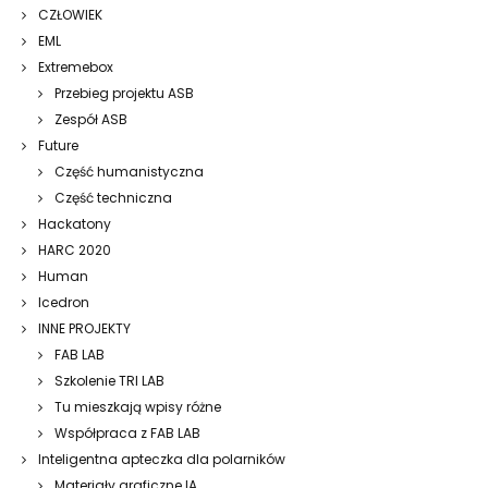
CZŁOWIEK
EML
Extremebox
Przebieg projektu ASB
Zespół ASB
Future
Część humanistyczna
Część techniczna
Hackatony
HARC 2020
Human
Icedron
INNE PROJEKTY
FAB LAB
Szkolenie TRI LAB
Tu mieszkają wpisy różne
Współpraca z FAB LAB
Inteligentna apteczka dla polarników
Materiały graficzne IA