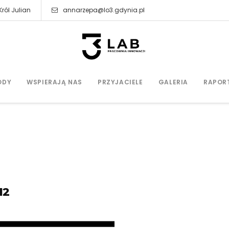
ról Julian
annarzepa@lo3.gdynia.pl
ODY
WSPIERAJĄ NAS
PRZYJACIELE
GALERIA
RAPOR
12