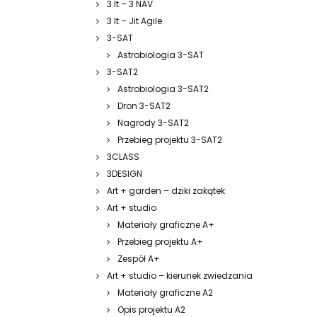
3 It – 3 NAV
3 It – Jit Agile
3-SAT
Astrobiologia 3-SAT
3-SAT2
Astrobiologia 3-SAT2
Dron 3-SAT2
Nagrody 3-SAT2
Przebieg projektu 3-SAT2
3CLASS
3DESIGN
Art + garden – dziki zakątek
Art + studio
Materiały graficzne A+
Przebieg projektu A+
Zespół A+
Art + studio – kierunek zwiedzania
Materiały graficzne A2
Opis projektu A2