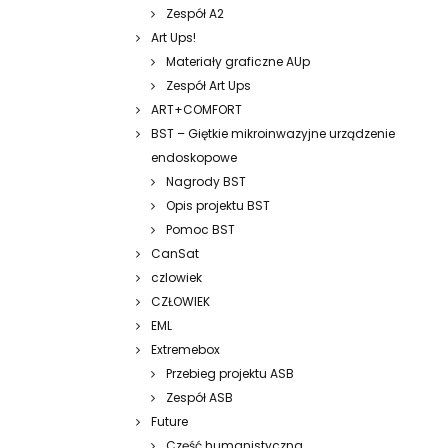
Zespół A2
Art Ups!
Materiały graficzne AUp
Zespół Art Ups
ART+COMFORT
BST – Giętkie mikroinwazyjne urządzenie
endoskopowe
Nagrody BST
Opis projektu BST
Pomoc BST
CanSat
czlowiek
CZŁOWIEK
EML
Extremebox
Przebieg projektu ASB
Zespół ASB
Future
Część humanistyczna