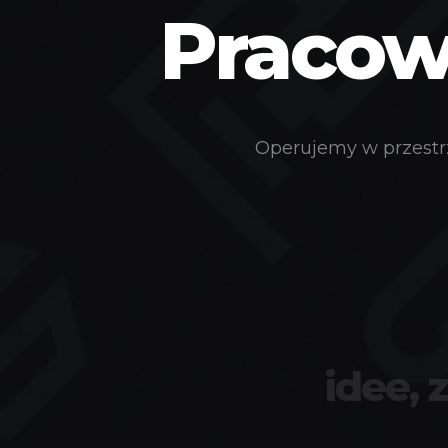
Pracown
Operujemy w przestrz
idee, 