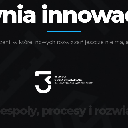
ia innowacj
eni, w której nowych rozwiązań jeszcze nie ma, a 
zespoły, procesy i rozwi