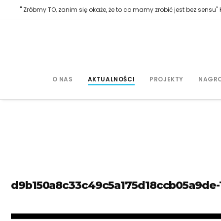
" Zróbmy TO, zanim się okaże, że to co mamy zrobić jest bez sensu" K
O NAS
AKTUALNOŚCI
PROJEKTY
NAGR
d9b150a8c33c49c5a175d18ccb05a9de-