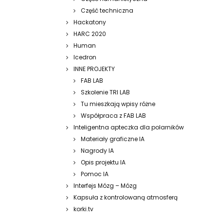
Część techniczna
Hackatony
HARC 2020
Human
Icedron
INNE PROJEKTY
FAB LAB
Szkolenie TRI LAB
Tu mieszkają wpisy różne
Współpraca z FAB LAB
Inteligentna apteczka dla polarników
Materiały graficzne IA
Nagrody IA
Opis projektu IA
Pomoc IA
Interfejs Mózg – Mózg
Kapsuła z kontrolowaną atmosferą
korki.tv