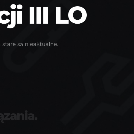
i III LO
stare są nieaktualne.
ązania.