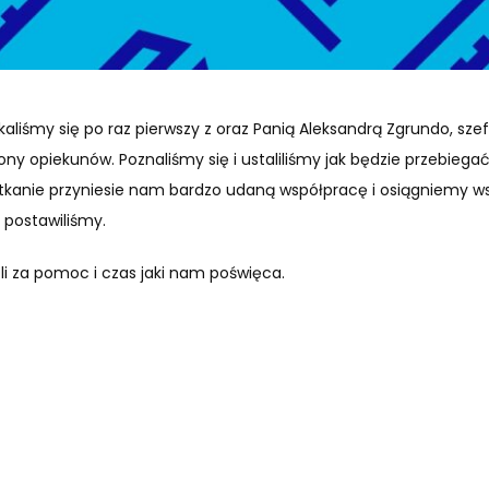
kaliśmy się po raz pierwszy z oraz Panią Aleksandrą Zgrundo, sze
ony opiekunów. Poznaliśmy się i ustaliliśmy jak będzie przebiega
tkanie przyniesie nam bardzo udaną współpracę i osiągniemy ws
e postawiliśmy.
li za pomoc i czas jaki nam poświęca.