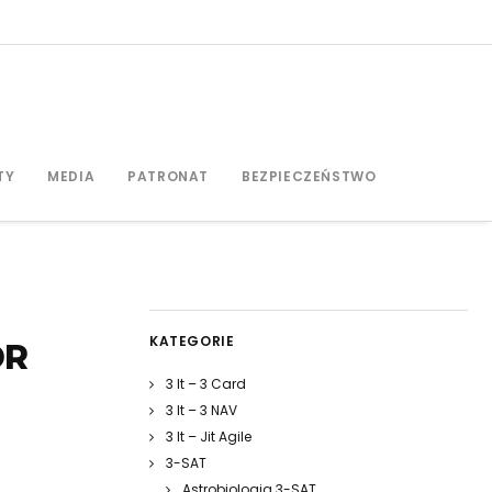
TY
MEDIA
PATRONAT
BEZPIECZEŃSTWO
KATEGORIE
DR
3 It – 3 Card
3 It – 3 NAV
3 It – Jit Agile
3-SAT
Astrobiologia 3-SAT