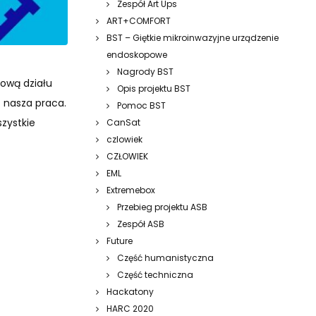
Zespół Art Ups
ART+COMFORT
BST – Giętkie mikroinwazyjne urządzenie
endoskopowe
Nagrody BST
fową działu
Opis projektu BST
ć nasza praca.
Pomoc BST
zystkie
CanSat
czlowiek
CZŁOWIEK
EML
Extremebox
Przebieg projektu ASB
Zespół ASB
Future
Część humanistyczna
Część techniczna
Hackatony
HARC 2020