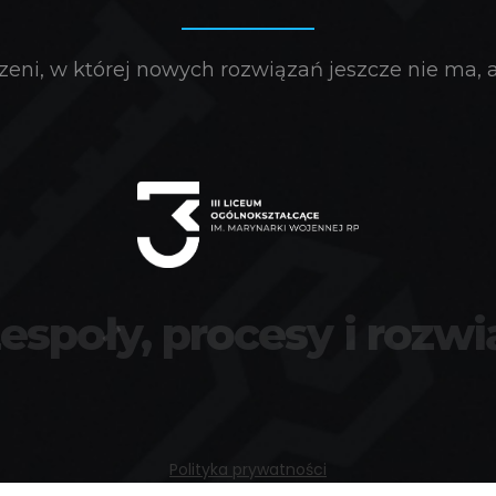
eni, w której nowych rozwiązań jeszcze nie ma, a 
zespoły, procesy i rozwi
Polityka prywatności