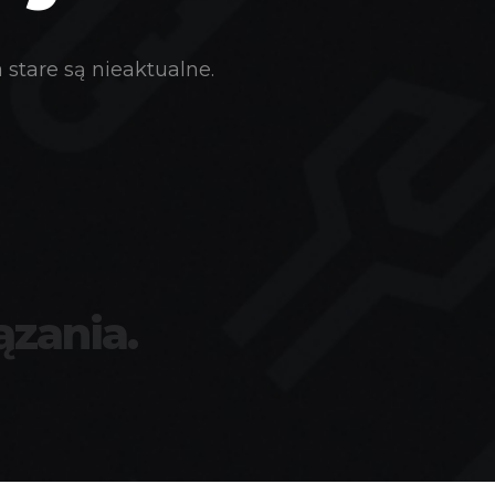
stare są nieaktualne.
ązania.