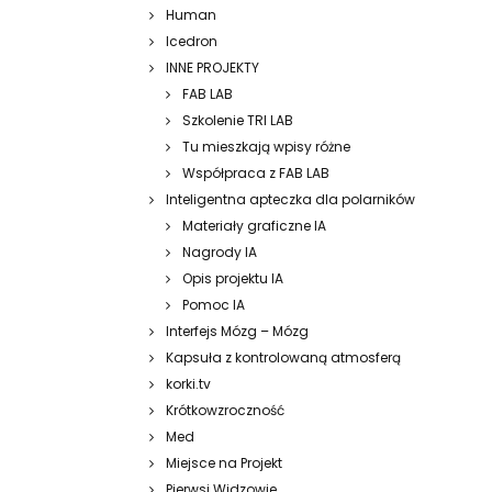
Human
Icedron
INNE PROJEKTY
FAB LAB
Szkolenie TRI LAB
Tu mieszkają wpisy różne
Współpraca z FAB LAB
Inteligentna apteczka dla polarników
Materiały graficzne IA
Nagrody IA
Opis projektu IA
Pomoc IA
Interfejs Mózg – Mózg
Kapsuła z kontrolowaną atmosferą
korki.tv
Krótkowzroczność
Med
Miejsce na Projekt
Pierwsi Widzowie