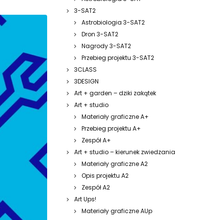
3-SAT2
Astrobiologia 3-SAT2
Dron 3-SAT2
Nagrody 3-SAT2
Przebieg projektu 3-SAT2
3CLASS
3DESIGN
Art + garden – dziki zakątek
Art + studio
Materiały graficzne A+
Przebieg projektu A+
Zespół A+
Art + studio – kierunek zwiedzania
Materiały graficzne A2
Opis projektu A2
Zespół A2
Art Ups!
Materiały graficzne AUp