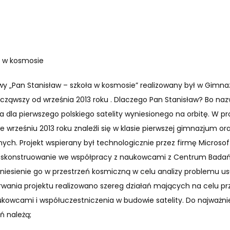
a w kosmosie
y „Pan Stanisław – szkoła w kosmosie” realizowany był w Gimnaz
począwszy od września 2013 roku . Dlaczego Pan Stanisław? Bo na
 dla pierwszego polskiego satelity wyniesionego na orbitę. W pr
we wrześniu 2013 roku znaleźli się w klasie pierwszej gimnazjum o
h. Projekt wspierany był technologicznie przez firmę Microso
o skonstruowanie we współpracy z naukowcami z Centrum Bada
yniesienie go w przestrzeń kosmiczną w celu analizy problemu u
 trwania projektu realizowano szereg działań mających na celu p
kowcami i współuczestniczenia w budowie satelity. Do najważni
ń należą;