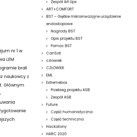
Zespół Art Ups
ART+COMFORT
BST – Giętkie mikroinwazyjne urządzenie
endoskopowe
Nagrody BST
Opis projektu BST
Pomoc BST
jum nr 1 w
CanSat
zwa LEM
czlowiek
ogramie brali
CZŁOWIEK
EML
raz naukowcy z
Extremebox
ft. Głównym
Przebieg projektu ASB
ń
Zespół ASB
suwania
Future
rzygotowanie
Część humanistyczna
ejszych
Część techniczna
Hackatony
HARC 2020