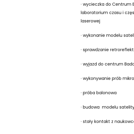
· wycieczka do Centrum 
laboratorium czasu i częs
laserowej
· wykonanie modelu satel
· sprawdzanie retroreflek
· wyjazd do centrum Bad
· wykonywanie prób mikr
· próba balonowa
· budowa modelu satelit
· stały kontakt z naukow