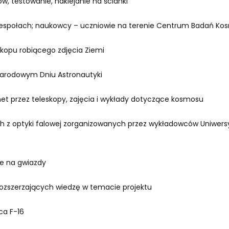
ów, testowanie, naklejanie na ścianki
 zespołach; naukowcy – uczniowie na terenie Centrum Badań Ko
eskopu robiącego zdjęcia Ziemi
narodowym Dniu Astronautyki
net przez teleskopy, zajęcia i wykłady dotyczące kosmosu
ch z optyki falowej zorganizowanych przez wykładowców Uniwers
ie na gwiazdy
rozszerzających wiedzę w temacie projektu
ca F-16