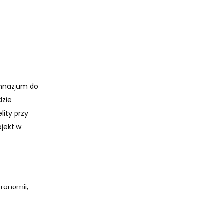
imnazjum do
dzie
lity przy
ojekt w
tronomii,