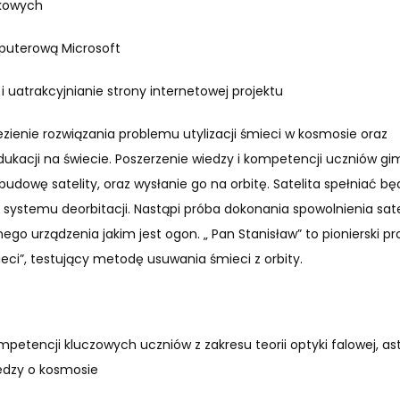
ukowych
mputerową Microsoft
i uatrakcyjnianie strony internetowej projektu
ezienie rozwiązania problemu utylizacji śmieci w kosmosie oraz
ukacji na świecie. Poszerzenie wiedzy i kompetencji uczniów g
udowę satelity, oraz wysłanie go na orbitę. Satelita spełniać bę
 systemu deorbitacji. Nastąpi próba dokonania spowolnienia sate
 urządzenia jakim jest ogon. „ Pan Stanisław” to pionierski pr
ieci”, testujący metodę usuwania śmieci z orbity.
mpetencji kluczowych uczniów z zakresu teorii optyki falowej, as
edzy o kosmosie