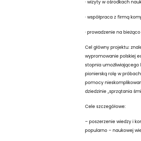
· wizyty w ośrodkach na
· współpraca z firmą ko
· prowadzenie na bieżąco 
Cel główny projektu: znal
wypromowanie polskiej ed
stopnia umożliwiającego b
pionierską rolę w próbach
pomocy nieskomplikowanego
dziedzinie „sprzątania śm
Cele szczegółowe:
– poszerzenie wiedzy i ko
popularno – naukowej wi