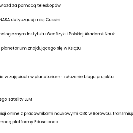
 gwiazd za pomocą teleskopów
 NASA dotyczącej misji Cassini
smologicznym Instytutu Geofizyki i Polskiej Akademii Nauk
 planetarium znajdującego się w Książu
e w zajęciach w planetarium · założenie bloga projektu
ego satelity LEM
misji online z pracownikami naukowymi CBK w Borówcu, transmisj
omocą platformy Eduscience