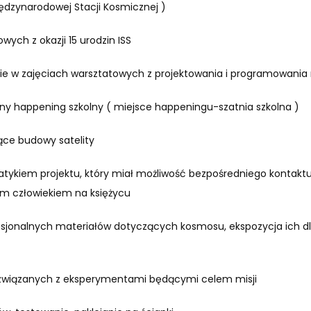
Międzynarodowej Stacji Kosmicznej )
wych z okazji 15 urodzin ISS
ie w zajęciach warsztatowych z projektowania i programowania
zny happening szkolny ( miejsce happeningu-szatnia szkolna )
ące budowy satelity
patykiem projektu, który miał możliwość bezpośredniego kontaktu
m człowiekiem na księżycu
esjonalnych materiałów dotyczących kosmosu, ekspozycja ich d
i związanych z eksperymentami będącymi celem misji