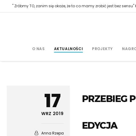
" Zróbmy TO, zanim się okaże, że to co mamy zrobić jest bez sensu" K
O NAS
AKTUALNOŚCI
PROJEKTY
NAGR
17
PRZEBIEG P
WRZ 2019
EDYCJA
Anna Rzepa