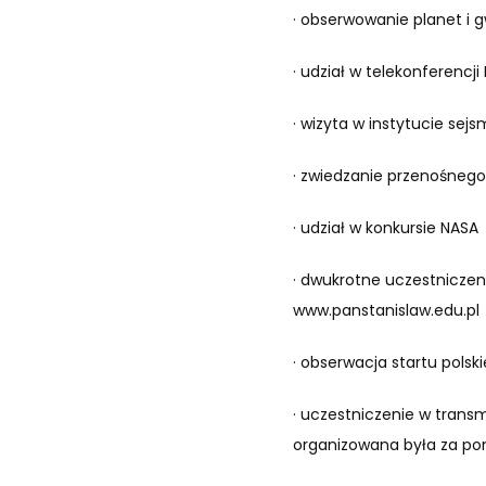
· obserwowanie planet i
· udział w telekonferencji
· wizyta w instytucie sej
· zwiedzanie przenośnego
· udział w konkursie NASA
· dwukrotne uczestniczeni
www.panstanislaw.edu.pl
· obserwacja startu polski
· uczestniczenie w trans
organizowana była za p