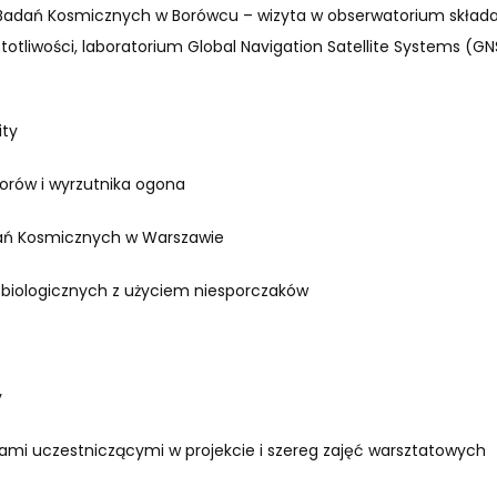
Badań Kosmicznych w Borówcu – wizyta w obserwatorium składa
totliwości, laboratorium Global Navigation Satellite Systems (GNS
ity
torów i wyrzutnika ogona
ań Kosmicznych w Warszawie
obiologicznych z użyciem niesporczaków
y
cami uczestniczącymi w projekcie i szereg zajęć warsztatowych