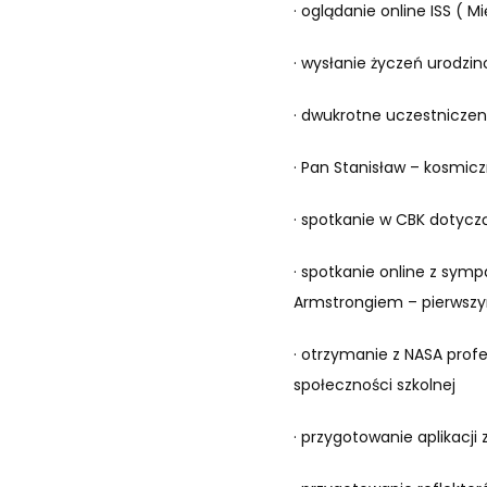
· oglądanie online ISS ( 
· wysłanie życzeń urodzino
· dwukrotne uczestniczen
· Pan Stanisław – kosmic
· spotkanie w CBK dotycz
· spotkanie online z sym
Armstrongiem – pierwszy
· otrzymanie z NASA prof
społeczności szkolnej
· przygotowanie aplikacj