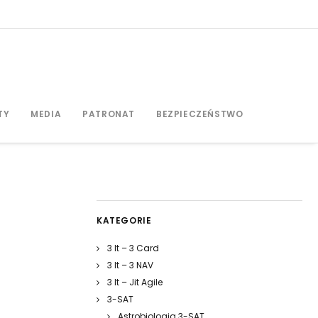
TY
MEDIA
PATRONAT
BEZPIECZEŃSTWO
KATEGORIE
3 It – 3 Card
3 It – 3 NAV
3 It – Jit Agile
3-SAT
Astrobiologia 3-SAT