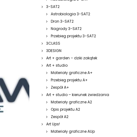
3-SAT2
Astrobiologia 3-SAT2
Dron 3-SAT2
Nagrody 3-SAT2
Przebieg projektu 3-SAT2
3CLASS
3DESIGN
Art + garden – dziki zakątek
Art + studio
Materiały graficzne A+
Przebieg projektu A+
Zespół A+
Art + studio – kierunek zwiedzania
Materiały graficzne A2
Opis projektu A2
Zespół A2
Art Ups!
Materiały graficzne AUp