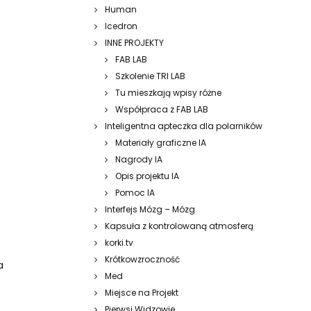
Human
Icedron
INNE PROJEKTY
FAB LAB
Szkolenie TRI LAB
Tu mieszkają wpisy różne
Współpraca z FAB LAB
Inteligentna apteczka dla polarników
Materiały graficzne IA
Nagrody IA
Opis projektu IA
Pomoc IA
Interfejs Mózg – Mózg
Kapsuła z kontrolowaną atmosferą
korki.tv
Krótkowzroczność
a
Med
Miejsce na Projekt
Pierwsi Widzowie