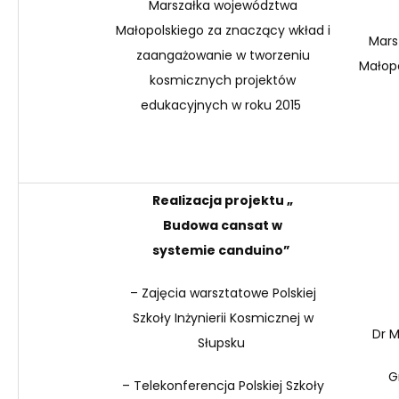
Marszałka województwa
Małopolskiego za znaczący wkład i
Mars
zaangażowanie w tworzeniu
Małop
kosmicznych projektów
edukacyjnych w roku 2015
Realizacja projektu „
Budowa
cansat
w
systemie
canduino
”
– Zajęcia warsztatowe Polskiej
Szkoły Inżynierii Kosmicznej w
Dr M
Słupsku
G
– Telekonferencja Polskiej Szkoły