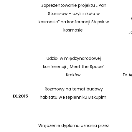
Zaprezentowanie projektu „ Pan
Stanisław – czyli szkoła w
kosmosie” na konferencji Słupsk w
kosmosie
J
Udział w międzynarodowej
konferencji „
Meet
the Space”
Kraków
Dr A
Rozmowy na temat budowy
IX
.
20
15
habitatu w Rzepienniku Biskupim
Wręczenie dyplomu uznania przez