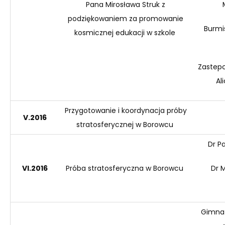
Pana
Mirosława
Struk
z
podziękowaniem za promowanie
Burmi
kosmicznej edukacji w szkole
Zastep
Al
Przygotowanie i koordynacja próby
V.201
6
stratosferycznej w Borowcu
Dr P
VI.201
6
Próba stratosferyczna w Borowcu
Dr M
Gimnaz