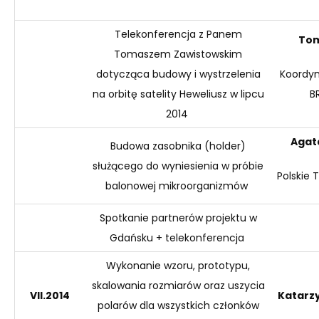
Telekonferencja z Panem
Tom
Tomaszem Zawistowskim
dotycząca budowy i wystrzelenia
Koordyn
na orbitę satelity Heweliusz w lipcu
B
2014
Agat
Budowa zasobnika (
holder
)
służącego do wyniesienia w próbie
Polskie
balonowej mikroorganizmów
Spotkanie partnerów projektu w
Gdańsku + telekonferencja
Wykonanie wzoru, prototypu,
skalowania rozmiarów oraz uszycia
VII.2014
Katarz
polarów dla wszystkich członków