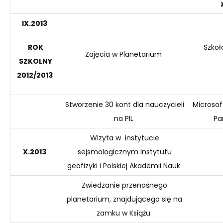
IX
.2013
ROK
Szkoł
Z
ajęcia w Planetarium
SZKOLNY
2012
/201
3
S
tworzeni
e 30 kont dla nauczycieli
Microsof
na PIL
Pa
W
izyta w instytucie
X
.2013
sejsmologicznym Instytutu
geofizyki i Polskiej Akademii Nauk
Z
wiedzanie przenośnego
planetarium, znajdującego się na
zamku w Książu