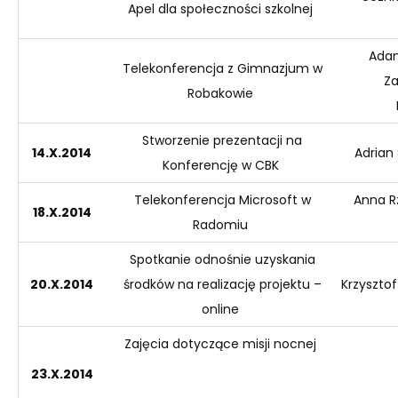
Apel dla społeczności szkolnej
Ad
Telekonferencja z Gimnazjum w
Za
Robakowie
Stworzenie prezentacji na
14.X.2014
Adrian
Konferencję w CBK
Telekonferencja Microsoft w
Anna R
18.X.2014
Radomiu
Spotkanie odnośnie uzyskania
20.X.2014
środków na realizację projektu –
Krzyszto
online
Zajęcia dotyczące misji nocnej
23.X.2014