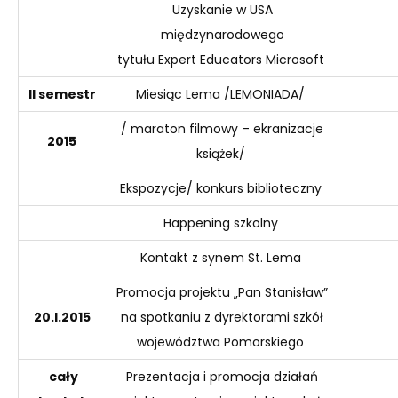
Uzyskanie w USA
międzynarodowego
tytułu
Expert
Educators
Microsoft
II semestr
Miesiąc Lema /LEMONIADA/
/ maraton filmowy – ekranizacje
2015
książek/
Ekspozycje/ konkurs biblioteczny
Happening szkolny
Kontakt z synem St. Lema
Promocja projektu „Pan Stanisław”
20.I.
20
15
na spotkaniu z dyrektorami szkół
województwa Pomorskiego
cały
Prezentacja i promocja działań