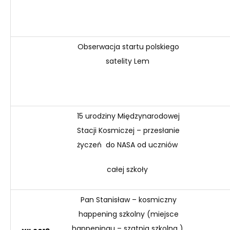
O
bserwacja startu polskiego
satelity Lem
15 urodziny Międzynarodowej
Stacji
Kosmiczej
– przesłanie
życzeń do NASA od uczniów
całej szkoły
Pan Stanisław
– kosmiczny
happening szkolny (
miejsce
happeningu – szatnia szkolna )