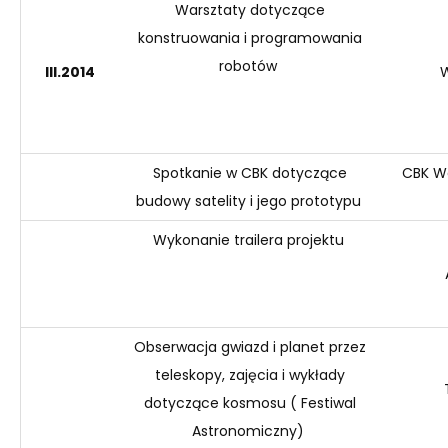
Warsztaty dotyczące
konstruowania i programowania
robotów
III
.2014
W
Spotkanie w CBK dotyczące
CBK W
budowy satelity
i jego prototypu
Wykonanie
trailera
projektu
Obserwacja gwiazd i planet przez
teleskopy, zajęcia i wykłady
dotyczące kosmosu ( Festiwal
Astronomiczny)