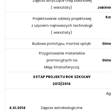
Zajęcia dotyczące misji balonowej
( warsztaty)
Jakimi
Ka
Projektowanie odzieży projektowej
z użyciem najnowszych technologii
( warsztaty)
Budowa prototypu, montaż optyki
Gimn
Przygotowanie materiałów
promocyjnych na
Gimn
Misję
Stratosferyczą
II ETAP PROJEKTU
ROK SZKOLNY
2013
/201
4
Ag
4.XI.2014
Zajęcia astrobiologiczne