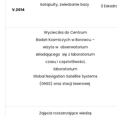
katapulty, zwiedzanie bazy
3 Eskadr
V
.2014
W
ycieczka do Centrum
Badań
Kosmiczych
w Borowcu –
wizyta w obserwatorium
składającego się z laboratorium
czasu i częstotliwości,
laboratorium
Global
Navigation
Satellite
Systems
(GNSS) oraz stacji laserowej
Zajęcia rozszerzające wiedzę