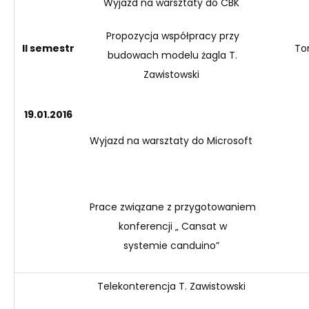
Wyjazd na warsztaty do CBK
Propozycja współpracy przy
II semestr
To
budowach modelu żagla T.
Zawistowski
19.01
.2016
Wyjazd na warsztaty do Microsoft
Prace związane z przygotowaniem
konferencji „
Cansat
w
systemie
canduino
”
Telekonterencja
T. Zawistowski