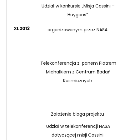
U
dział w konkursie „Misja Cassini –
Huygens”
XI
.2013
organizowanym przez NASA
T
elekonferencja z panem Piotrem
Michałkiem z Centrum Badań
Kosmicznych
Z
ałożenie bloga projektu
Udział w telekonferencji NASA
dotyczącej misji Cassini