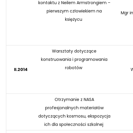
kontaktu z Neilem Armstrongiem –
pierwszym człowiekiem na
Mgr i
księżycu
Warsztaty dotyczące
konstruowania i programowania
robotów
II
.2014
W
Otrzymanie z NASA
profesjonalnych materiałów
dotyczących kosmosu, ekspozycja
ich dla społeczności szkolnej