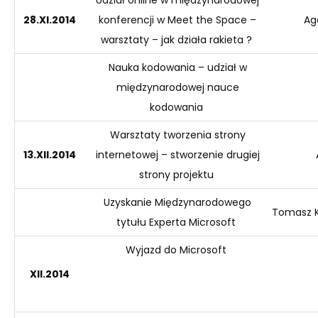
28.XI
.2014
konferencji w
Meet
the Space –
Ag
warsztaty – jak działa rakieta ?
Nauka kodowania – udział w
międzynarodowej nauce
kodowania
Warsztaty tworzenia strony
13.XII
.2014
internetowej – stworzenie drugiej
strony projektu
Uzyskanie Międzynarodowego
Tomasz
tytułu
Experta
Microsoft
Wyjazd do Microsoft
XII
.2014