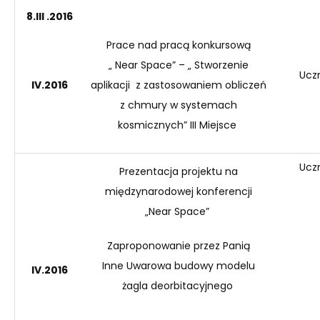
8.III .2016
Prace nad pracą konkursową
„
Near
Space” – „ Stworzenie
Ucz
IV
.201
6
aplikacji z zastosowaniem obliczeń
z chmury w systemach
kosmicznych” III Miejsce
Ucz
Prezentacja projektu na
między
narodowej konferencji
„
Near
Space”
Zaproponowanie przez Panią
Inne
Uwarowa
budowy modelu
IV
.201
6
żagla
deorbitacyjnego