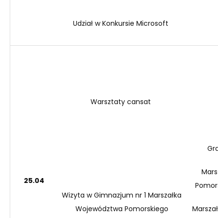
Udział w Konkursie Microsoft
Warsztaty
cansat
Gr
Mars
25.04
Pomors
Wizyta w Gimnazjum nr 1 Marszałka
W
ojewództwa Pomorskiego
Marsza