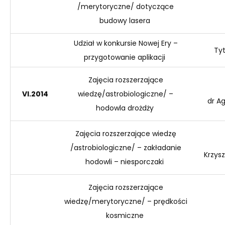
/merytoryczne/ dotyczące
budowy lasera
Udział w konkursie Nowej Ery –
Tyt
przygotowanie aplikacji
Zajęcia rozszerzające
VI
.2014
wiedzę/astrobiologiczne/ –
dr Ag
hodowla drożdży
Zajęcia rozszerzające wiedzę
/astrobiologiczne/ – zakładanie
Krzys
hodowli – niesporczaki
Zajęcia rozszerzające
wiedzę/merytoryczne/ – prędkości
kosmiczne