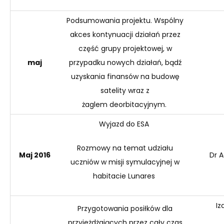
Podsumowania projektu. Wspólny
akces kontynuacji działań przez
część grupy projektowej, w
maj
przypadku nowych działań, bądź
uzyskania finansów na budowę
satelity wraz z
żaglem
deorbitacyjnym
.
Wyjazd do ESA
Rozmow
y na temat udziału
Maj 2016
Dr A
uczniów w misji symulacyjnej w
habitacie
Lunares
Iz
Przygotowania posiłków dla
przyjeżdżających przez cały czas