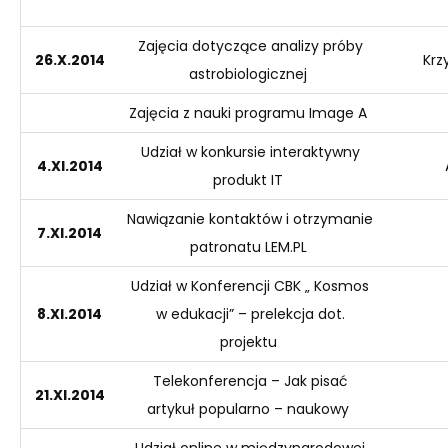
Zajęcia dotyczące analizy próby
26.X.2014
Krz
astrobiologicznej
Zajęcia z nauki programu Image A
Udział w konkursie interaktywny
4.XI
.2014
produkt IT
Nawiązanie kontaktów i otrzymanie
7.XI
.2014
patronatu LEM.PL
Udział w Konferencji CBK „ Kosmos
8.XI
.2014
w edukacji”
– prelekcja dot.
projektu
Telekonferencja – Jak pisać
21.XI
.2014
artykuł
popularno
– naukowy
Udział online w międzynarodowej