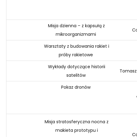
Misja dzienna – z kapsułą z
Co
mikroorganizmami
Warsztaty z budowania rakiet i
próby rakietowe
Wykłady dotyczące historii
Tomasz 
satelitów
Pokaz
dronów
Misja stratosferyczna nocna z
makieta prototypu i
Co