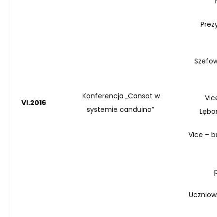
Prez
Szefow
Konferencja „
Cansat
w
Vic
VI
.201
6
systemie
canduino
”
Lębor
Vice – b
p
Uczniowi