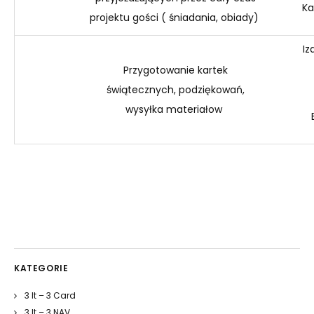
Ka
projektu gości ( śniadania, obiady)
Iz
Przygotowanie kartek
świątecznych, podziękowań,
wysyłka
materiałow
KATEGORIE
3 It – 3 Card
3 It – 3 NAV