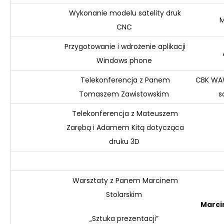
Wykonanie modelu satelity druk
M
CNC
Przygotowanie i wdrożenie aplikacji
Windows
phone
Telekonferencja z Panem
CBK WA
Tomaszem Zawistowskim
s
Telekonferencja z Mateuszem
Zarębą i Adamem Kitą dotycząca
druku 3D
Warsztaty z Panem Marcinem
Stolarskim
Marcin
„Sztuka prezentacji”