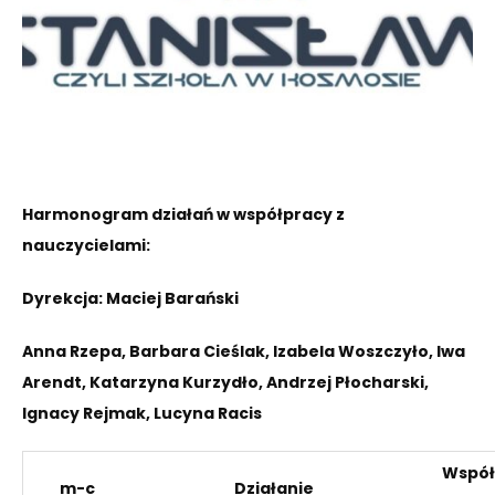
Harmonogram działań
w współpracy z
nauczycielami:
Dyrekcja: Maciej Barański
Anna Rzepa, Barbara Cieślak, Izabela
Woszczyło
, Iwa
Arendt, Katarzyna Kurzydło, Andrzej
Płocharski
,
Ignacy
Rejmak
, Lucyna
Racis
W
spó
m-c
Działanie