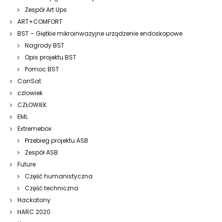
Zespół Art Ups
ART+COMFORT
BST – Giętkie mikroinwazyjne urządzenie endoskopowe
Nagrody BST
Opis projektu BST
Pomoc BST
CanSat
czlowiek
CZŁOWIEK
EML
Extremebox
Przebieg projektu ASB
Zespół ASB
Future
Część humanistyczna
Część techniczna
Hackatony
HARC 2020