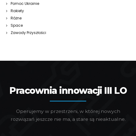
Pomoc Ukrainie
Rakiety
Różne
Space
Zawody Przyszłości
Pracownia innowacji III LO
Operujemy w przestrzeni, w której nowych
rozwiązań jeszcze nie ma, a stare są nieaktualne.