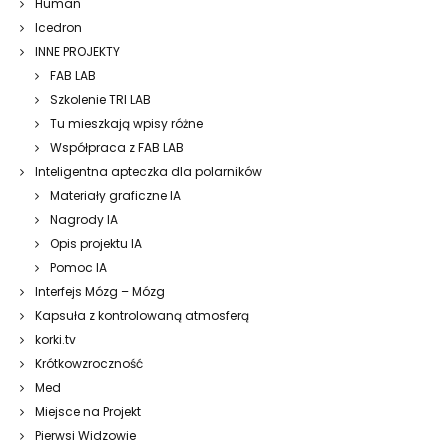
Human
Icedron
INNE PROJEKTY
FAB LAB
Szkolenie TRI LAB
Tu mieszkają wpisy różne
Współpraca z FAB LAB
Inteligentna apteczka dla polarników
Materiały graficzne IA
Nagrody IA
Opis projektu IA
Pomoc IA
Interfejs Mózg – Mózg
Kapsuła z kontrolowaną atmosferą
korki.tv
Krótkowzroczność
Med
Miejsce na Projekt
Pierwsi Widzowie