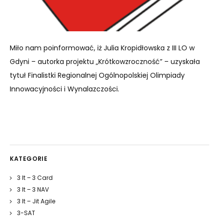
Miło nam poinformować, iż Julia Kropidłowska z III LO w
Gdyni – autorka projektu „Krótkowzroczność” – uzyskała
tytuł Finalistki Regionalnej Ogólnopolskiej Olimpiady
Innowacyjności i Wynalazczości.
KATEGORIE
3 It – 3 Card
3 It – 3 NAV
3 It – Jit Agile
3-SAT