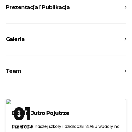
Prezentacja i Publikacja
Prezentacja po polsku
Publikacja po polsku
Galeria
Presentation in english
Publication in english
Team
Project members:
Lena Bryll
Wojtek Kuberka
01
Franek Kuberka
Dzisiaj Jutro Pojutrze
Uczennice naszej szkoły i działaczki 3LABu wpadły na
FEB 2024