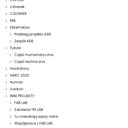
czlowiek
CZŁOWIEK
EML
Extremebox
Przebieg projektu ASB
Zespół ASB
Future
Część humanistyczna
Część techniczna
Hackatony
HARC 2020
Human
Icedron
INNE PROJEKTY
FAB LAB
Szkolenie TRI LAB
Tu mieszkają wpisy różne
Współpraca z FAB LAB