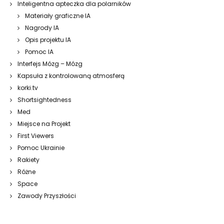
Inteligentna apteczka dla polarników
Materiały graficzne IA
Nagrody IA
Opis projektu IA
Pomoc IA
Interfejs Mózg – Mózg
Kapsuła z kontrolowaną atmosferą
korki.tv
Shortsightedness
Med
Miejsce na Projekt
First Viewers
Pomoc Ukrainie
Rakiety
Różne
Space
Zawody Przyszłości