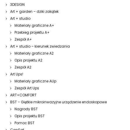
3DESIGN
Art + garden – dziki zakątek
Art + studio
Materiały graficzne A+
Przebieg projektu A+
Zespół A+
Art + studio – kierunek zwiedzania
Materiały graficzne A2
Opis projektu A2
Zespół A2
Art Ups!
Materiały graficzne AUp
Zespół Art Ups
ART+COMFORT
BST – Giętkie mikroinwazyjne urządzenie endoskopowe
Nagrody BST
Opis projektu BST
Pomoc BST
CanSat