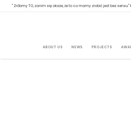
" Zróbmy TO, zanim się okaże, że to co mamy zrobić jest bez sensu" K
ABOUT US
NEWS
PROJECTS
AWA