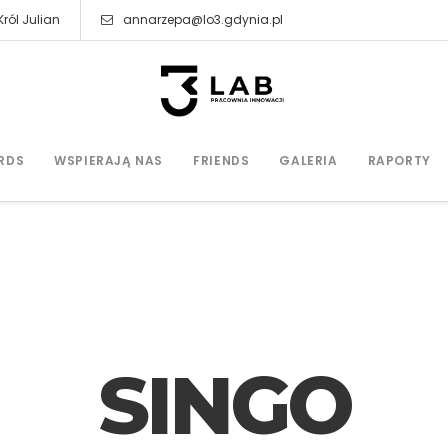
ról Julian
annarzepa@lo3.gdynia.pl
RDS
WSPIERAJĄ NAS
FRIENDS
GALERIA
RAPORTY
SINGO