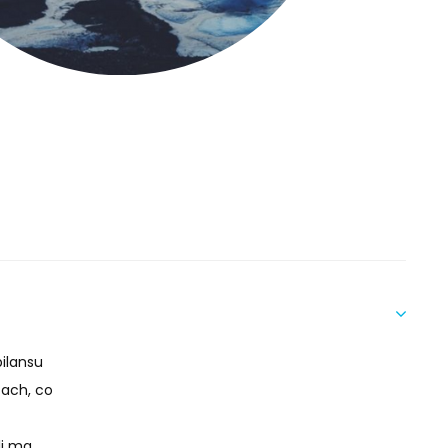
ilansu
cach, co
li ma