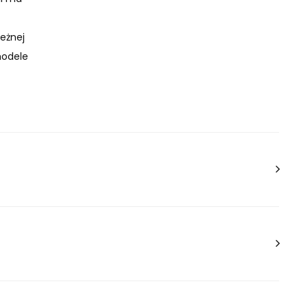
eżnej
modele