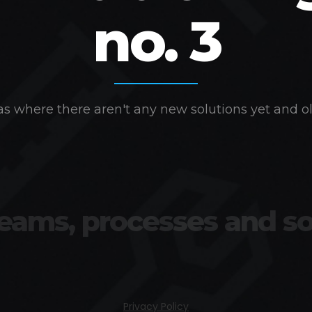
no. 3
s where there aren't any new solutions yet and ol
teams, processes and so
Privacy Policy