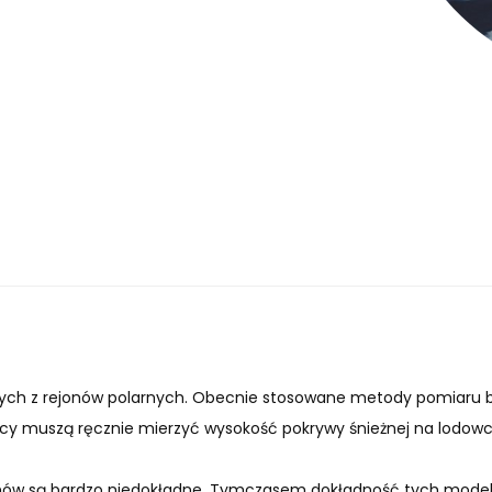
nych z rejonów polarnych. Obecnie stosowane metody pomiaru b
cy muszą ręcznie mierzyć wysokość pokrywy śnieżnej na lodow
nów są bardzo niedokładne. Tymczasem dokładność tych mode