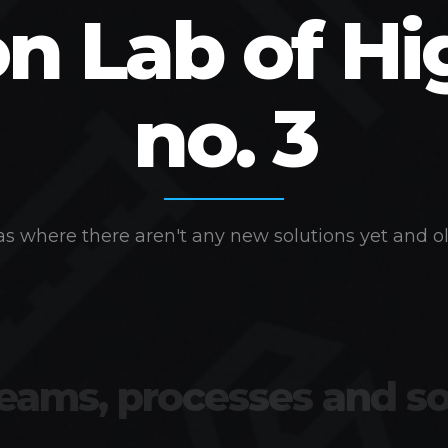
on Lab of Hi
no. 3
s where there aren't any new solutions yet and ol
teams, processes and so