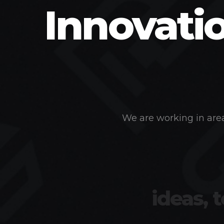
Innovati
We are working in area
ideas, 