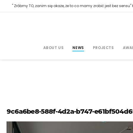
" Zróbmy TO, zanim się okaże, że to co mamy zrobić jest bez sensu" K
ABOUT US
NEWS
PROJECTS
AWA
9c6a6be8-588f-4d2a-b747-e61bf504d