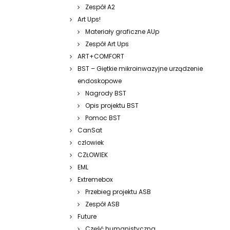
Zespół A2
Art Ups!
Materiały graficzne AUp
Zespół Art Ups
ART+COMFORT
BST – Giętkie mikroinwazyjne urządzenie
endoskopowe
Nagrody BST
Opis projektu BST
Pomoc BST
CanSat
czlowiek
CZŁOWIEK
EML
Extremebox
Przebieg projektu ASB
Zespół ASB
Future
Część humanistyczna