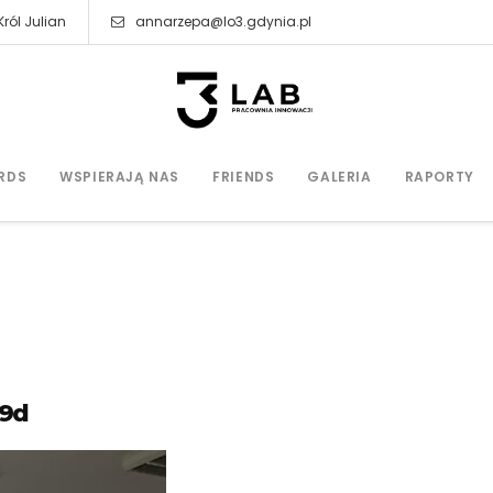
ról Julian
annarzepa@lo3.gdynia.pl
RDS
WSPIERAJĄ NAS
FRIENDS
GALERIA
RAPORTY
69d