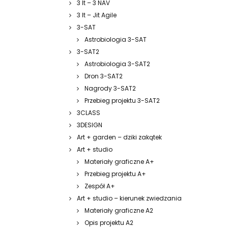
3 It – 3 NAV
3 It – Jit Agile
3-SAT
Astrobiologia 3-SAT
3-SAT2
Astrobiologia 3-SAT2
Dron 3-SAT2
Nagrody 3-SAT2
Przebieg projektu 3-SAT2
3CLASS
3DESIGN
Art + garden – dziki zakątek
Art + studio
Materiały graficzne A+
Przebieg projektu A+
Zespół A+
Art + studio – kierunek zwiedzania
Materiały graficzne A2
Opis projektu A2