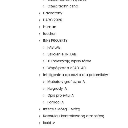
Część techniczna
Hackatony
HARC 2020
Human
Icedron
INNE PROJEKTY
FAB LAB
Szkolenie TRI LAB
Tu mieszkają wpisy różne
Współpraca z FAB LAB
Inteligentna apteczka dla polarników
Materiały graficzne IA
Nagrody IA
Opis projektu IA
Pomoc IA
Interfejs Mózg – Mózg
Kapsuła z kontrolowaną atmosferą
korki.tv