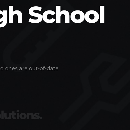
gh School
d ones are out-of-date.
lutions.