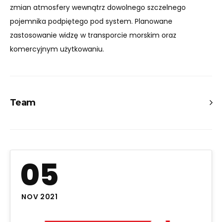
zmian atmosfery wewnątrz dowolnego szczelnego
pojemnika podpiętego pod system. Planowane
zastosowanie widzę w transporcie morskim oraz
komercyjnym użytkowaniu.
Team
Scientific and substantial support:
dr. inż. Agnieszka Pałka – Wydział Przedsiębioroczści i
Towaroznawstwa – Konsultacje i pomoc w realizacji
05
projektu
Project members:
Bartek Kostarczyk – III LO w Gdyni – Autor projektu
NOV 2021