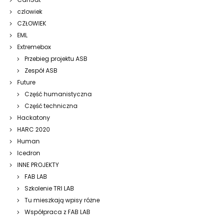
czlowiek
CZŁOWIEK
EML
Extremebox
Przebieg projektu ASB
Zespół ASB
Future
Część humanistyczna
Część techniczna
Hackatony
HARC 2020
Human
Icedron
INNE PROJEKTY
FAB LAB
Szkolenie TRI LAB
Tu mieszkają wpisy różne
Współpraca z FAB LAB