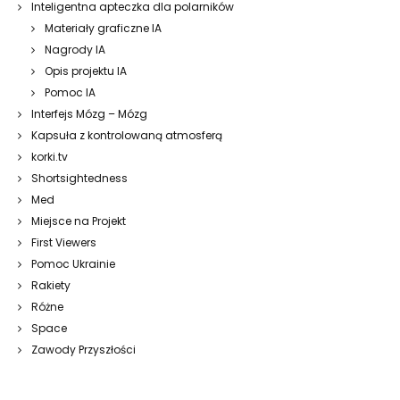
Inteligentna apteczka dla polarników
Materiały graficzne IA
Nagrody IA
Opis projektu IA
Pomoc IA
Interfejs Mózg – Mózg
Kapsuła z kontrolowaną atmosferą
korki.tv
Shortsightedness
Med
Miejsce na Projekt
First Viewers
Pomoc Ukrainie
Rakiety
Różne
Space
Zawody Przyszłości