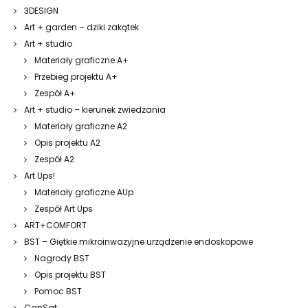
3DESIGN
Art + garden – dziki zakątek
Art + studio
Materiały graficzne A+
Przebieg projektu A+
Zespół A+
Art + studio – kierunek zwiedzania
Materiały graficzne A2
Opis projektu A2
Zespół A2
Art Ups!
Materiały graficzne AUp
Zespół Art Ups
ART+COMFORT
BST – Giętkie mikroinwazyjne urządzenie endoskopowe
Nagrody BST
Opis projektu BST
Pomoc BST
CanSat