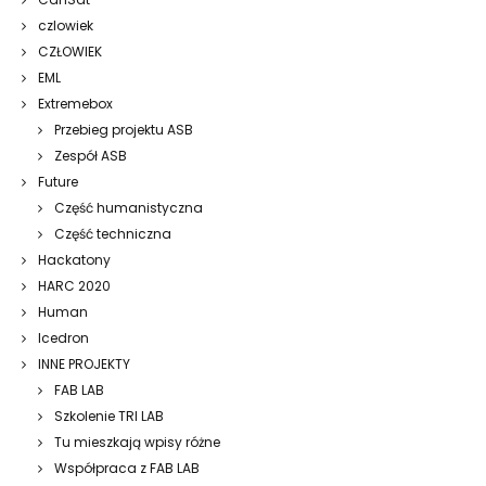
czlowiek
CZŁOWIEK
EML
Extremebox
Przebieg projektu ASB
Zespół ASB
Future
Część humanistyczna
Część techniczna
Hackatony
HARC 2020
Human
Icedron
INNE PROJEKTY
FAB LAB
Szkolenie TRI LAB
Tu mieszkają wpisy różne
Współpraca z FAB LAB