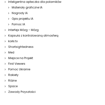
Inteligentna apteczka dla polarników
Materiały graficzne IA
Nagrody IA
Opis projektu IA
Pomoc IA
Interfejs Mózg – Mózg
Kapsuła z kontrolowaną atmosferą
korki.tv
Shortsightedness
Med
Miejsce na Projekt
First Viewers
Pomoc Ukrainie
Rakiety
Różne
Space
Zawody Przyszłości