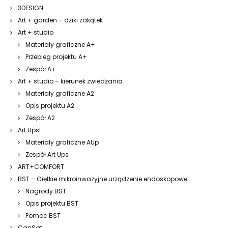
3DESIGN
Art + garden – dziki zakątek
Art + studio
Materiały graficzne A+
Przebieg projektu A+
Zespół A+
Art + studio – kierunek zwiedzania
Materiały graficzne A2
Opis projektu A2
Zespół A2
Art Ups!
Materiały graficzne AUp
Zespół Art Ups
ART+COMFORT
BST – Giętkie mikroinwazyjne urządzenie endoskopowe
Nagrody BST
Opis projektu BST
Pomoc BST
CanSat