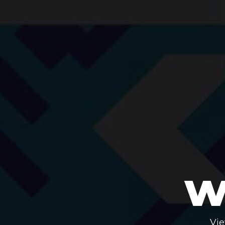
w
Vie