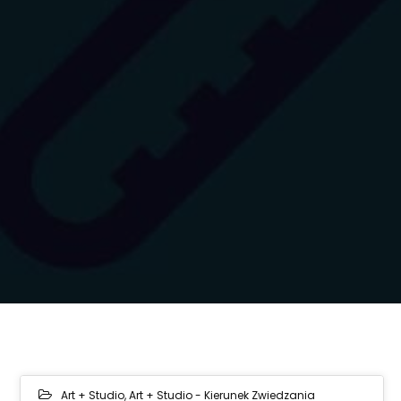
Art + Studio
,
Art + Studio - Kierunek Zwiedzania