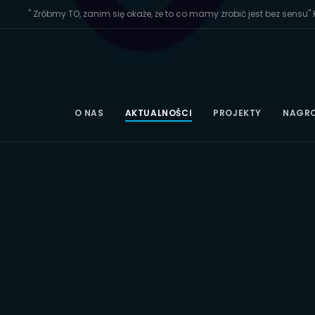
" Zróbmy TO, zanim się okaże, że to co mamy zrobić jest bez sensu" K
O NAS
AKTUALNOŚCI
PROJEKTY
NAGR