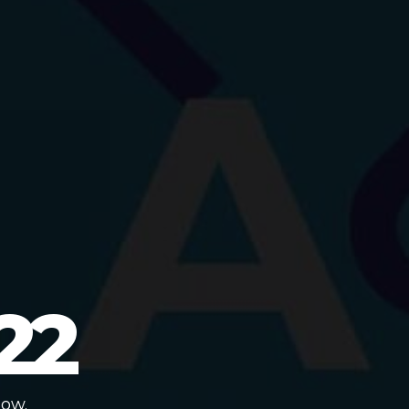
22
low.