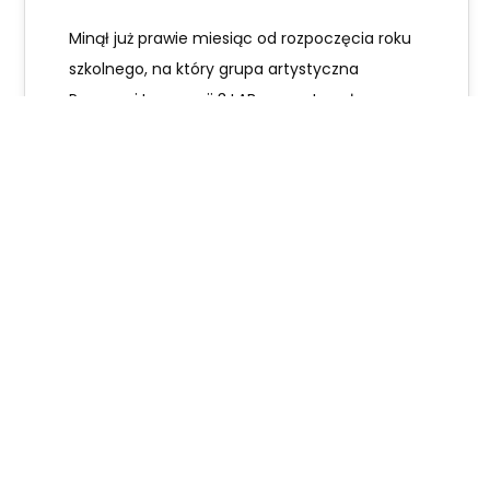
Minął już prawie miesiąc od rozpoczęcia roku
szkolnego, na który grupa artystyczna
Pracowni Innowacji 3 LAB przygotowała
swoistą niespodziankę. W…
Karolina Kozikowska
Extremebox
19
WRZ 2022