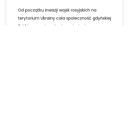
Od początku inwazji wojsk rosyjskich na
terytorium Ukrainy cała społeczność gdyńskiej
Trójki zaangażowała się w niesienie pomocy
poszkodowanym mieszkańcom Ukrainy…
Janek Górecki