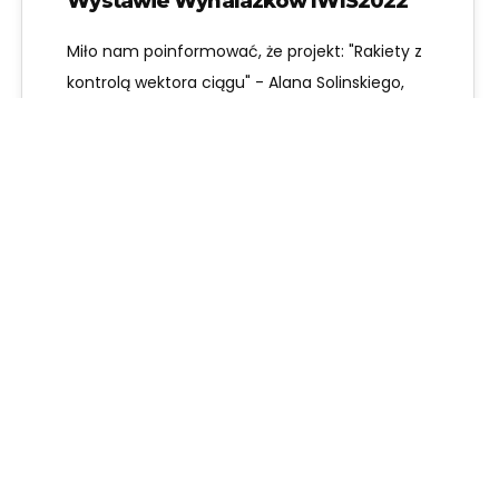
Wystawie Wynalazków IWIS2022
Miło nam poinformować, że projekt: "Rakiety z
kontrolą wektora ciągu" - Alana Solinskiego,
Mateusza Pietrzaka oraz Szymona Januszka
został zaproszony…
Anna Rzepa