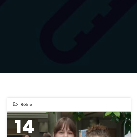
Różne
14