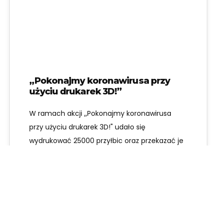
KW. 2021
,,Pokonajmy koronawirusa przy
użyciu drukarek 3D!”
W ramach akcji ,,Pokonajmy koronawirusa
przy użyciu drukarek 3D!" udało się
wydrukować 25000 przyłbic oraz przekazać je
do 150 szpitali…