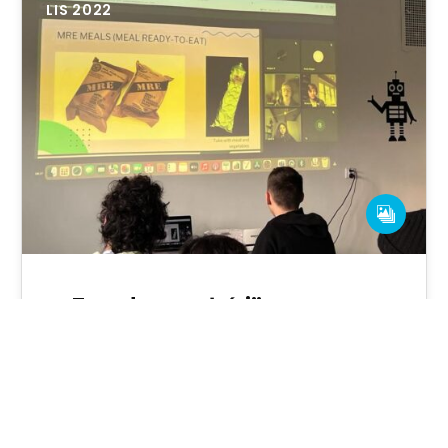
LIS 2022
„Zawody przyszłości” –
prezentacja dla
miedzynarodowych gości w SP nr 1
w Lęborku
W piątek, 14 października, członkowie zespołu
3LAB, Lena Bryll, Franek Kuberka i Wojtek