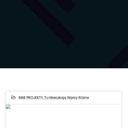
INNE PROJEKTY
,
Tu Mieszkają Wpisy Różne
16