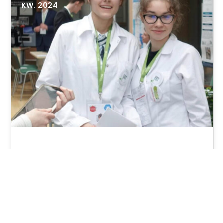
KW. 2024
Naukowy sukces Diany Serjant i
Kornelii Wieczorek w finale
polskiej edycji Konkursu Unii
Europejskiej dla Młodych
Naukowców – ,,Odkrycia”
Od 5 do 6 kwietnia 2024 w Centrum Nowych