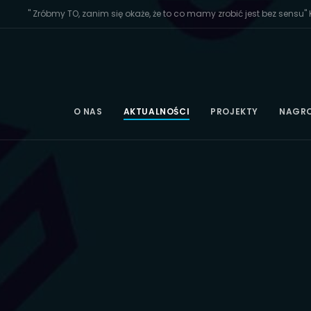
" Zróbmy TO, zanim się okaże, że to co mamy zrobić jest bez sensu" K
O NAS
AKTUALNOŚCI
PROJEKTY
NAGR