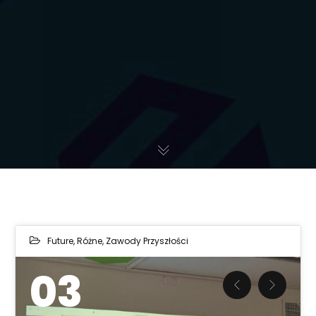
Future
,
Różne
,
Zawody Przyszłości
03
Previous
Next