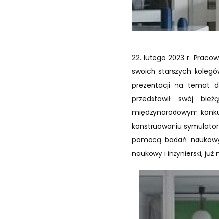
22. lutego 2023 r. Pracow
swoich starszych kolegów
prezentacji na temat dz
przedstawił swój bież
międzynarodowym konkur
konstruowaniu symulator
pomocą badań naukowyc
naukowy i inżynierski, już 