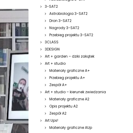
3-SAT2
Astrobiologia 3-SAT2
Dron 3-SAT2
Nagrody 3-SAT2
Przebieg projektu 3-SAT2
3CLASS
3DESIGN
Art + garden – dziki zakątek
Art + studio
Materiały graficzne A+
Przebieg projektu A+
Zespół A+
Art + studio – kierunek zwiedzania
Materiały graficzne A2
Opis projektu A2
Zespół A2
Art Ups!
Materiały graficzne AUp