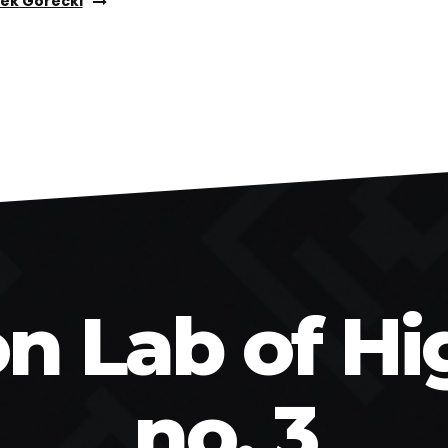
nek Górecki
on Lab of Hi
no. 3