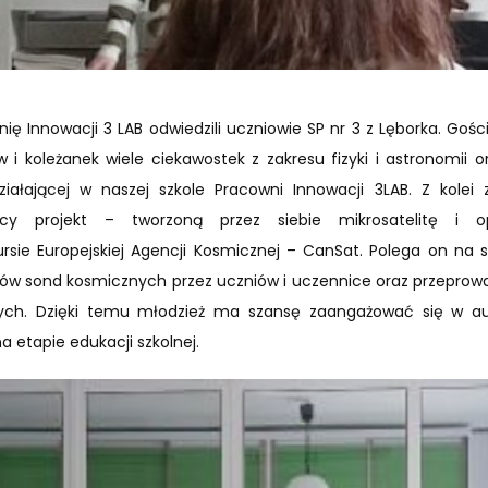
nię Innowacji 3 LAB odwiedzili uczniowie SP nr 3 z Lęborka. Gości
 i koleżanek wiele ciekawostek z zakresu fizyki i astronomii o
iałającej w naszej szkole Pracowni Innowacji 3LAB. Z kolei 
ący projekt – tworzoną przez siebie mikrosatelitę i o
sie Europejskiej Agencji Kosmicznej – CanSat. Polega on na
ów sond kosmicznych przez uczniów i uczennice oraz przeprowa
h. Dzięki temu młodzież ma szansę zaangażować się w auto
na etapie edukacji szkolnej.