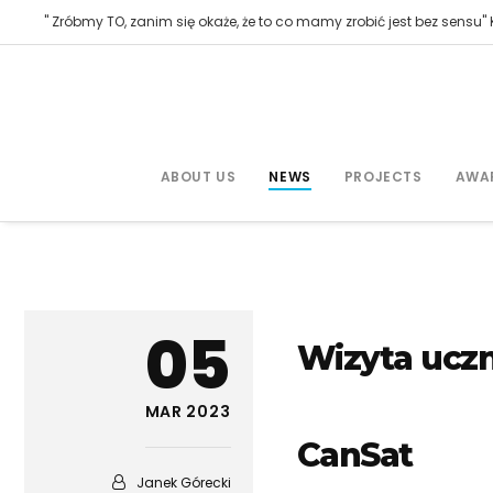
" Zróbmy TO, zanim się okaże, że to co mamy zrobić jest bez sensu" K
ABOUT US
NEWS
PROJECTS
AWA
05
Wizyta uczn
MAR 2023
CanSat
Janek Górecki