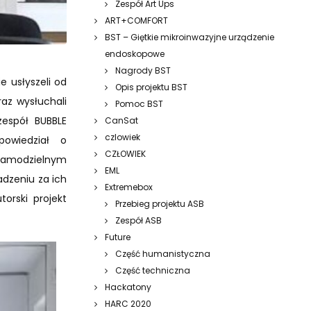
Zespół Art Ups
ART+COMFORT
BST – Giętkie mikroinwazyjne urządzenie
endoskopowe
Nagrody BST
e usłyszeli od
Opis projektu BST
raz wysłuchali
Pomoc BST
zespół BUBBLE
CanSat
czlowiek
powiedział o
CZŁOWIEK
 samodzielnym
EML
dzeniu za ich
Extremebox
rski projekt
Przebieg projektu ASB
Zespół ASB
Future
Część humanistyczna
Część techniczna
Hackatony
HARC 2020