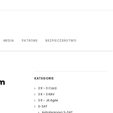
MEDIA
PATRONS
BEZPIECZEŃSTWO
KATEGORIE
em
3 It – 3 Card
3 It – 3 NAV
3 It – Jit Agile
3-SAT
Astrobiologia 3-SAT