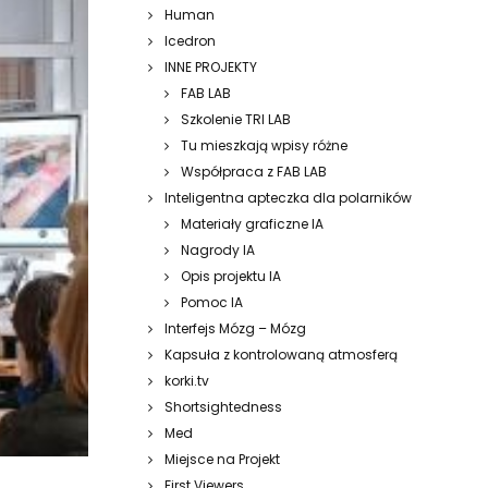
Human
Icedron
INNE PROJEKTY
FAB LAB
Szkolenie TRI LAB
Tu mieszkają wpisy różne
Współpraca z FAB LAB
Inteligentna apteczka dla polarników
Materiały graficzne IA
Nagrody IA
Opis projektu IA
Pomoc IA
Interfejs Mózg – Mózg
Kapsuła z kontrolowaną atmosferą
korki.tv
Shortsightedness
Med
Miejsce na Projekt
First Viewers