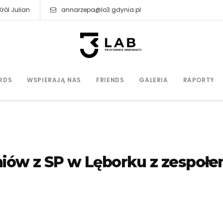
ról Julian
annarzepa@lo3.gdynia.pl
RDS
WSPIERAJĄ NAS
FRIENDS
GALERIA
RAPORTY
iów z SP w Lęborku z zespoł