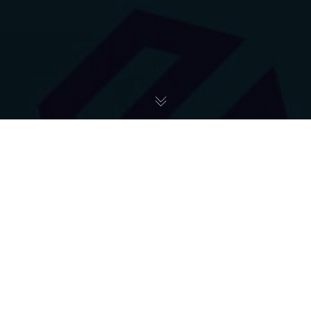
Shortsightedness
02
AUG 2021