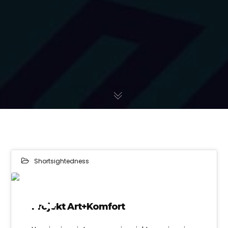
Shortsightedness
29
Projekt Art+Komfort
MAY 2023