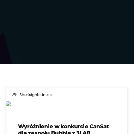
Shortsightedness
29
Wyróżnienie w konkursie CanSat
MAY 2023
dla zespołu Bubble z 3LAB