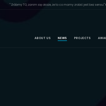
" Zróbmy TO, zanim się okaże, że to co mamy zrobić jest bez sensu" K
ABOUT US
NEWS
PROJECTS
AWA