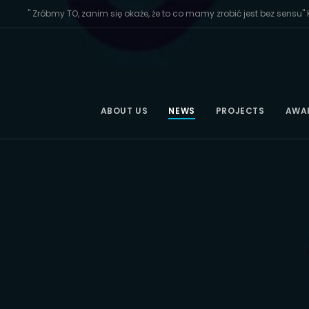
" Zróbmy TO, zanim się okaże, że to co mamy zrobić jest bez sensu" K
ABOUT US
NEWS
PROJECTS
AWA