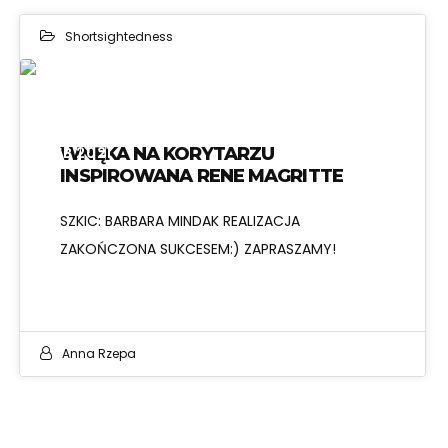
Shortsightedness
08
FEB 2021
WNĘKA NA KORYTARZU
INSPIROWANA RENE MAGRITTE
SZKIC: BARBARA MINDAK REALIZACJA
ZAKOŃCZONA SUKCESEM:) ZAPRASZAMY!
Anna Rzepa