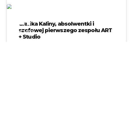
21
Grafika Kaliny, absolwentki i
szefowej pierwszego zespołu ART
JAN 2021
+ Studio
Miło nam jest poinformować, że Kalina jest
studentką University of Arts London
Anna Rzepa