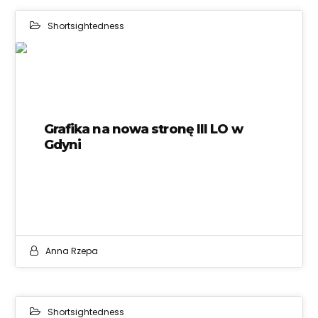
Shortsightedness
11
FEB 2021
Grafika na nowa stronę III LO w
Gdyni
Anna Rzepa
Shortsightedness