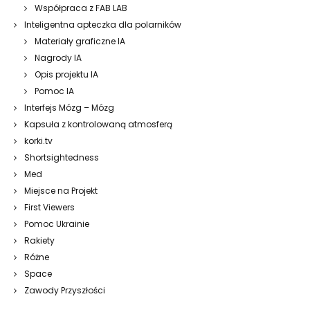
Współpraca z FAB LAB
Inteligentna apteczka dla polarników
Materiały graficzne IA
Nagrody IA
Opis projektu IA
Pomoc IA
Interfejs Mózg – Mózg
Kapsuła z kontrolowaną atmosferą
korki.tv
Shortsightedness
Med
Miejsce na Projekt
First Viewers
Pomoc Ukrainie
Rakiety
Różne
Space
Zawody Przyszłości