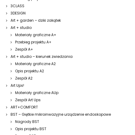
3CLASS
3DESIGN
Art + garden – dziki zakątek
Art + studio
Materiały graficzne A+
Przebieg projektu A+
Zespół A+
Art + studio – kierunek zwiedzania
Materiały graficzne A2
Opis projektu A2
Zespół A2
Art Ups!
Materiały graficzne AUp
Zespół Art Ups
ART+COMFORT
BST – Giętkie mikroinwazyjne urządzenie endoskopowe
Nagrody BST
Opis projektu BST