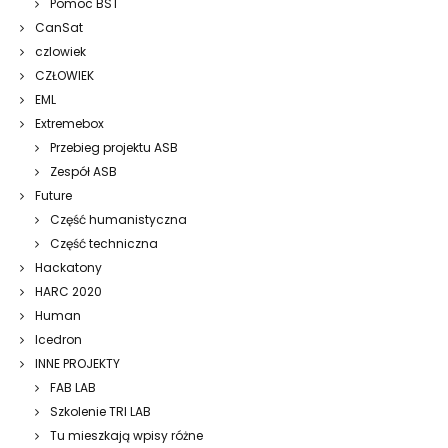
Pomoc BST
CanSat
czlowiek
CZŁOWIEK
EML
Extremebox
Przebieg projektu ASB
Zespół ASB
Future
Część humanistyczna
Część techniczna
Hackatony
HARC 2020
Human
Icedron
INNE PROJEKTY
FAB LAB
Szkolenie TRI LAB
Tu mieszkają wpisy różne