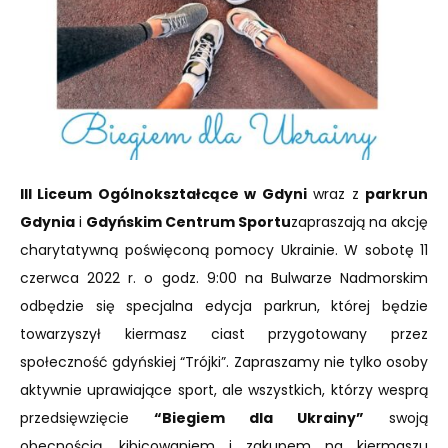
III Liceum Ogólnokształcące w Gdyni
wraz z
parkrun
Gdynia
i
Gdyńskim Centrum Sportu
zapraszają na akcję
charytatywną poświęconą pomocy Ukrainie. W sobotę 11
czerwca 2022 r. o godz. 9:00
na Bulwarze Nadmorskim
odbędzie się specjalna edycja parkrun, której będzie
towarzyszył kiermasz ciast przygotowany przez
społeczność gdyńskiej “Trójki”. Zapraszamy nie tylko osoby
aktywnie uprawiające sport, ale wszystkich, którzy wesprą
przedsięwzięcie
“Biegiem dla Ukrainy”
swoją
obecnością, kibicowaniem i zakupem na kiermaszu