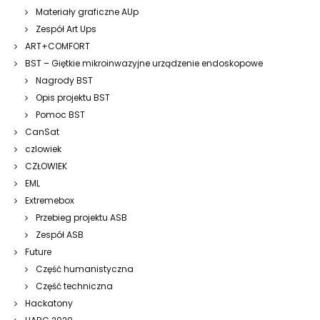
Materiały graficzne AUp
Zespół Art Ups
ART+COMFORT
BST – Giętkie mikroinwazyjne urządzenie endoskopowe
Nagrody BST
Opis projektu BST
Pomoc BST
CanSat
czlowiek
CZŁOWIEK
EML
Extremebox
Przebieg projektu ASB
Zespół ASB
Future
Część humanistyczna
Część techniczna
Hackatony