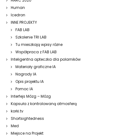
HARC 2020
Human
Icedron
INNE PROJEKTY
FAB LAB
Szkolenie TRI LAB
Tu mieszkają wpisy różne
Współpraca z FAB LAB
Inteligentna apteczka dla polarników
Materiały graficzne IA
Nagrody IA
Opis projektu IA
Pomoc IA
Interfejs Mózg – Mózg
Kapsuła z kontrolowaną atmosferą
korki.tv
Shortsightedness
Med
Miejsce na Projekt