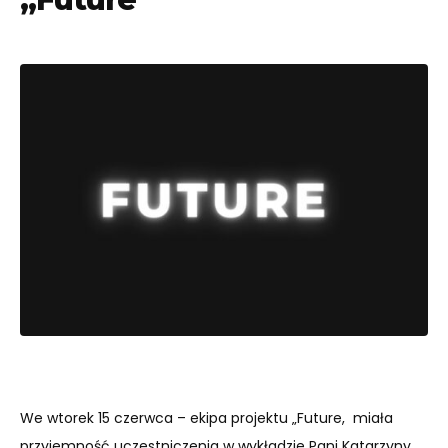
We wtorek 15 czerwca – ekipa projektu „Future, miała
przyjemność uczestniczenia w wykładzie Pani Katarzyny