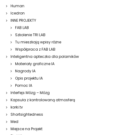
Human
Icedron
INNE PROJEKTY
FAB LAB
Szkolenie TRI LAB
Tu mieszkają wpisy różne
Współpraca z FAB LAB
Inteligentna apteczka dla polarników
Materiały graficzne IA
Nagrody IA
Opis projektu IA
Pomoc IA
Interfejs Mózg – Mózg
Kapsuła z kontrolowaną atmosferą
korki.tv
Shortsightedness
Med
Miejsce na Projekt