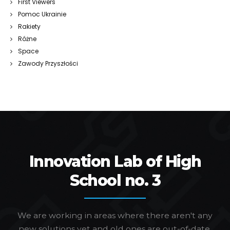
First Viewers
Pomoc Ukrainie
Rakiety
Różne
Space
Zawody Przyszłości
Innovation Lab of High
School no. 3
We are working in areas where there aren't any
new solutions yet and old ones are out-of-date.