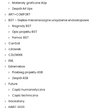
Materiały graficzne AUp
Zespół Art Ups
ART+COMFORT
BST – Giętkie mikroinwazyjne urządzenie endoskopowe
Nagrody BST
Opis projektu BST
Pomoc BST
CanSat
czlowiek
CZŁOWIEK
EML
Extremebox
Przebieg projektu ASB
Zespół ASB
Future
Część humanistyczna
Część techniczna
Hackatony
HARC 2020