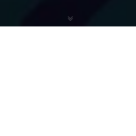
Różne
23
PAŹ 2024