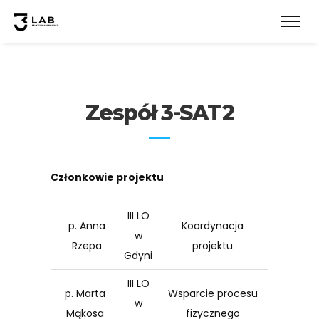
Zespół 3-SAT2
Członkowie projektu
III LO
p. Anna
Koordynacja
w
Rzepa
projektu
Gdyni
III LO
p. Marta
Wsparcie procesu
w
Mąkosa
fizycznego