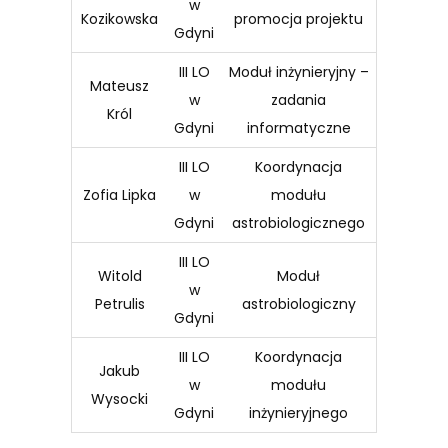
w
Kozikowska
promocja projektu
Gdyni
III LO
Moduł inżynieryjny –
Mateusz
w
zadania
Król
Gdyni
informatyczne
III LO
Koordynacja
Zofia Lipka
w
modułu
Gdyni
astrobiologicznego
III LO
Witold
Moduł
w
Petrulis
astrobiologiczny
Gdyni
III LO
Koordynacja
Jakub
w
modułu
Wysocki
Gdyni
inżynieryjnego