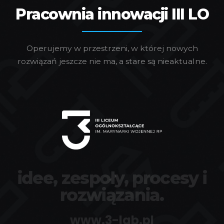
Pracownia innowacji III LO
Operujemy w przestrzeni, w której nowych
rozwiązań jeszcze nie ma, a stare są nieaktualne.
idee, zespoły, procesy i
rozwiązania.
www.3-lab.pl