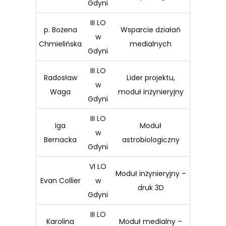
Gdyni
III LO
p. Bożena
Wsparcie działań
w
Chmielińska
medialnych
Gdyni
III LO
Radosław
Lider projektu,
w
Waga
moduł inżynieryjny
Gdyni
III LO
Iga
Moduł
w
Bernacka
astrobiologiczny
Gdyni
VI LO
Moduł inżynieryjny –
Evan Collier
w
druk 3D
Gdyni
III LO
Karolina
Moduł medialny –