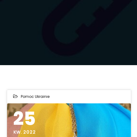
Pomoc Ukrainie
25
KW. 2022