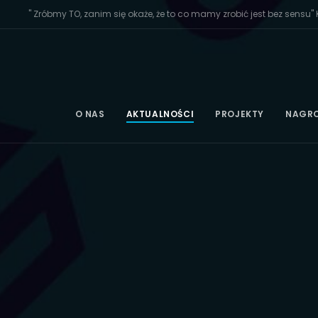
" Zróbmy TO, zanim się okaże, że to co mamy zrobić jest bez sensu" K
O NAS
AKTUALNOŚCI
PROJEKTY
NAGR