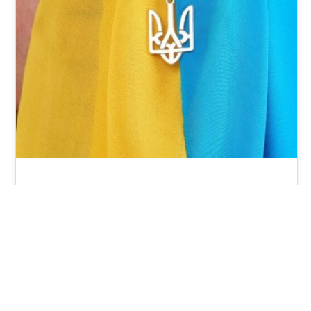
Apel o pomoc w zbiórce żywności
UCZNIOWIE, ICH RODZICE/OPIEKUNOWIE
PRAWNI, PRACOWNICY, ABSOLWENCI AIII LO w
Gdyni Dziękując za dotychczasowe,
organizowane w naszej szkole udane akcje
pomocy…